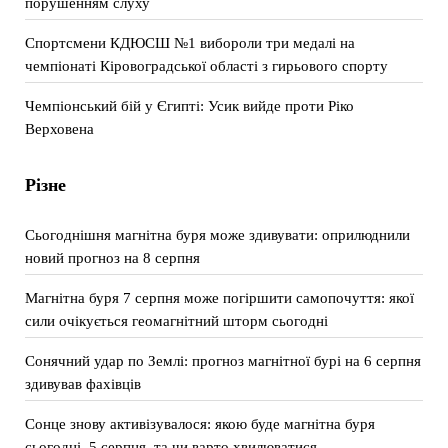
порушенням слуху
Спортсмени КДЮСШ №1 вибороли три медалі на
чемпіонаті Кіровоградської області з гирьового спорту
Чемпіонський бій у Єгипті: Усик вийде проти Ріко
Верховена
Різне
Сьогоднішня магнітна буря може здивувати: оприлюднили
новий прогноз на 8 серпня
Магнітна буря 7 серпня може погіршити самопочуття: якої
сили очікується геомагнітний шторм сьогодні
Сонячний удар по Землі: прогноз магнітної бурі на 6 серпня
здивував фахівців
Сонце знову активізувалося: якою буде магнітна буря
сьогодні, 5 серпня, та чи варто хвилюватися