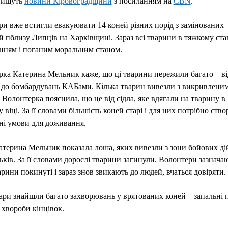
пишуть
новини Кіровоградщини
з посиланням на
CBN
.
и вже встигли евакуювати 14 коней різних порід з замінованих
й пблизу Липців на Харківщині. Зараз всі тварини в тяжкому стан
нням і поганим моральним станом.
ка Катерина Мельник каже, що ці тварини пережили багато – ві
 до бомбардувань КАБами. Кілька тварин вивезли з викривлени
 Волонтерка пояснила, що це від сідла, яке вдягали на тварину в
 віці. За її словами більшість коней старі і для них потрібно ств
ні умови для доживання.
терина Мельник показала лоша, яких вивезли з зони бойових ді
тьків. За її словами дорослі тварини загинули. Волонтери зазнача
варини покинуті і зараз знов звикають до людей, вчаться довіряти.
ри знайшли багато захворювань у врятованих коней – запальні 
, хвороби кінцівок.