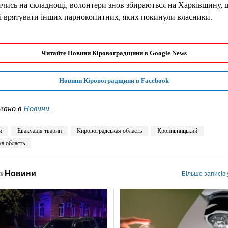
чись на складнощі, волонтери знов збираються на Харківщину, 
і врятувати інших парнокопитних, яких покинули власники.
Читайте Новини Кіровоградщини в Google News
Новини Кіровоградщини в Facebook
вано в
Новини
и
Евакуація тварин
Кировоградськая область
Кропивницький
ка область
з
Новини
Більше записів