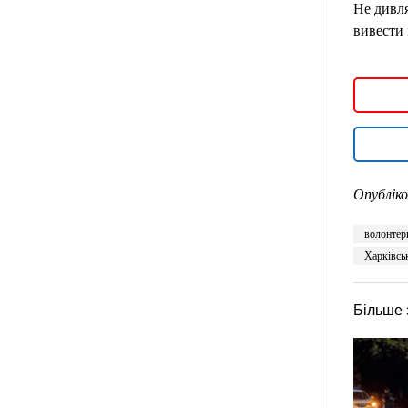
Не дивля
вивести 
Опубліко
волонтер
Харківсь
Більше 