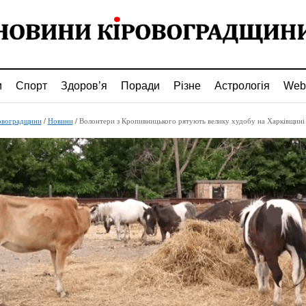
и
Спорт
Здоров’я
Поради
Різне
Астрологія
Web
овоградщини
/
Новини
/
Волонтери з Кропивницького рятують велику худобу на Харківщині