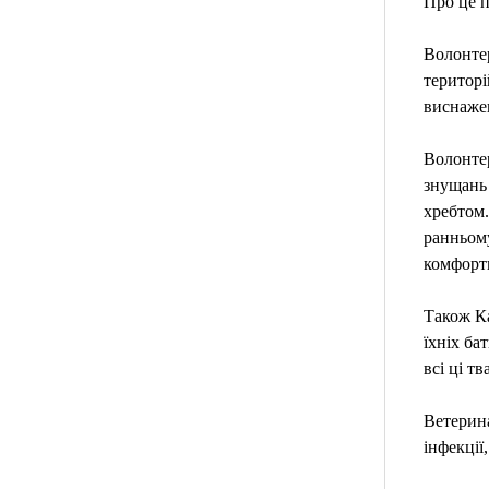
Про це 
Волонтер
територі
виснаже
Волонтер
знущань
хребтом.
ранньому
комфорт
Також Ка
їхніх ба
всі ці т
Ветерина
інфекції