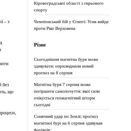
Кіровоградської області з гирьового
спорту
Чемпіонський бій у Єгипті: Усик вийде
і – з
проти Ріко Верховена
д
Різне
м
Сьогоднішня магнітна буря може
орити
здивувати: оприлюднили новий
прогноз на 8 серпня
Магнітна буря 7 серпня може
й без
погіршити самопочуття: якої сили
ють, що
очікується геомагнітний шторм
сьогодні
процеси,
Сонячний удар по Землі: прогноз
магнітної бурі на 6 серпня здивував
фахівців