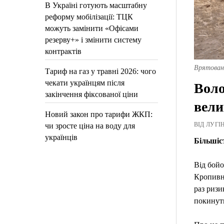
В Україні готують масштабну
реформу мобілізації: ТЦК
можуть замінити «Офісами
резерву+» і змінити систему
контрактів
Врятован
Тариф на газ у травні 2026: чого
чекати українцям після
Воло
закінчення фіксованої ціни
вели
Новий закон про тарифи ЖКП:
ВІД ЛУГІН
чи зросте ціна на воду для
українців
Більшіст
Від бойо
Кропивни
раз ризи
покинути