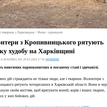
і тварини з Харківщини / Фото: скриншот
нтери з Кропивницького рятують
ку худобу на Харківщині
А МАРИНА НА 29.05.2024 17:10 |
НОВИНИ
ь вивезених парнокопитних в поганому стані і здичавілі.
вих дій страждають не тільки люди, але і тварини. Волонтери з
цького рятують чотирилапих в Харківській області. Вони в че
кнули своїм життям, щоб врятувати коней, корів і інших тварин,
х у зоні бойових дій.