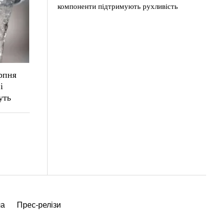
компоненти підтримують рухливість
рпня
і
уть
ча
Прес-релізи