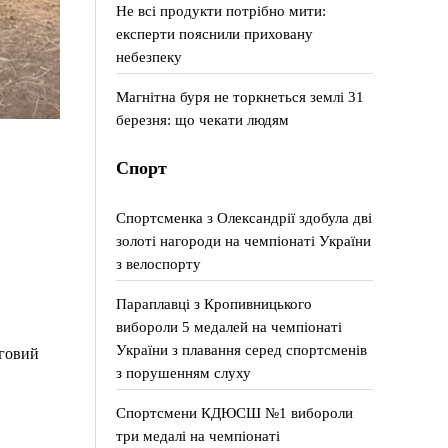
Не всі продукти потрібно мити:
експерти пояснили приховану
небезпеку
Магнітна буря не торкнеться землі 31
березня: що чекати людям
Спорт
Спортсменка з Олександрії здобула дві
золоті нагороди на чемпіонаті України
з велоспорту
Параплавці з Кропивницького
вибороли 5 медалей на чемпіонаті
України з плавання серед спортсменів
рговий
з порушенням слуху
Спортсмени КДЮСШ №1 вибороли
три медалі на чемпіонаті