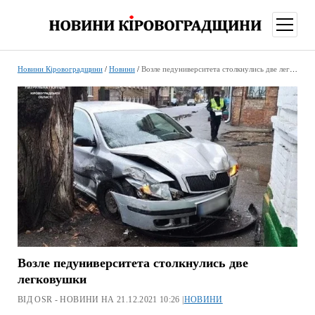
відкри
меню
Новини Кіровоградщини
/
Новини
/
Возле педуниверситета столкнулись две легковушки
Возле педуниверситета столкнулись две
легковушки
ВІД OSR - НОВИНИ НА 21.12.2021 10:26 |
НОВИНИ