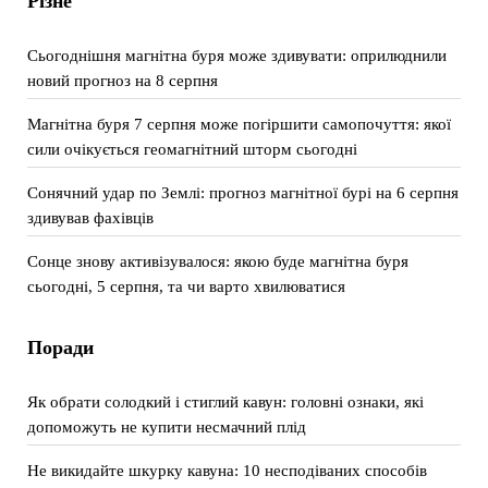
Різне
Сьогоднішня магнітна буря може здивувати: оприлюднили
новий прогноз на 8 серпня
Магнітна буря 7 серпня може погіршити самопочуття: якої
сили очікується геомагнітний шторм сьогодні
Сонячний удар по Землі: прогноз магнітної бурі на 6 серпня
здивував фахівців
Сонце знову активізувалося: якою буде магнітна буря
сьогодні, 5 серпня, та чи варто хвилюватися
Поради
Як обрати солодкий і стиглий кавун: головні ознаки, які
допоможуть не купити несмачний плід
Не викидайте шкурку кавуна: 10 несподіваних способів