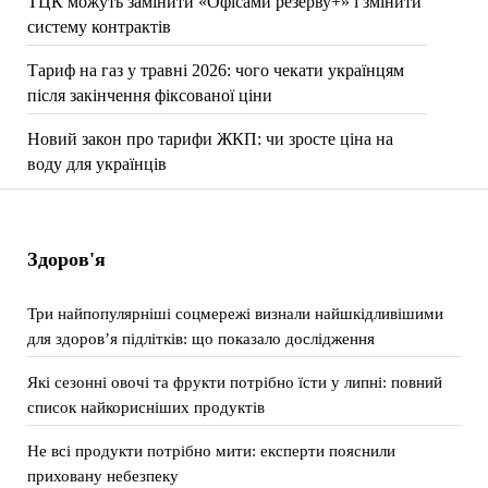
ТЦК можуть замінити «Офісами резерву+» і змінити
систему контрактів
Тариф на газ у травні 2026: чого чекати українцям
після закінчення фіксованої ціни
Новий закон про тарифи ЖКП: чи зросте ціна на
воду для українців
Здоров'я
Три найпопулярніші соцмережі визнали найшкідливішими
для здоров’я підлітків: що показало дослідження
Які сезонні овочі та фрукти потрібно їсти у липні: повний
список найкорисніших продуктів
Не всі продукти потрібно мити: експерти пояснили
приховану небезпеку