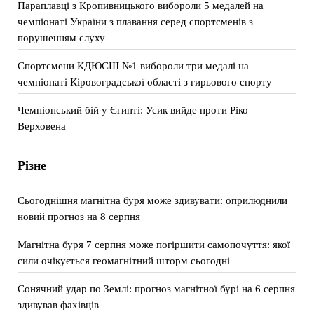
Параплавці з Кропивницького вибороли 5 медалей на
чемпіонаті України з плавання серед спортсменів з
порушенням слуху
Спортсмени КДЮСШ №1 вибороли три медалі на
чемпіонаті Кіровоградської області з гирьового спорту
Чемпіонський бій у Єгипті: Усик вийде проти Ріко
Верховена
Різне
Сьогоднішня магнітна буря може здивувати: оприлюднили
новий прогноз на 8 серпня
Магнітна буря 7 серпня може погіршити самопочуття: якої
сили очікується геомагнітний шторм сьогодні
Сонячний удар по Землі: прогноз магнітної бурі на 6 серпня
здивував фахівців