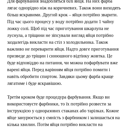
Для фарбування знадобляться білі яйця. На них фарба
лягає однорідно ніж на коричневих. Також вони виходять
більш яскравими. Другий крок – яйця потрібно зварити.
Під час цього процесу у воду потрібно додати 1 чайну
ложку солі. Щоб під час приготування шкарлупа не
луснула, а тріщини не зіпсували вигляд яйця потрібно
заздалегідь викласти на стіл з холодильника. Також
важливо не переварити яйця. Надто довге приготування
призведе до тріщин і синюшного відтінку жовтка. Це
буде відповіддю на питання, чи можна пофарбувати вже
варені яйця. Перед варінням яйця потрібно помити і
навіть обробити спиртом. Завдяки цьому фарба краще
лягатиме і буде яскравішою.
Третім кроком буде процедура фарбування. Якщо ви
використовуєте фарбники, то їх потрібно розвести за
інструкцією у одноразових стаканах або тарілках. Кожне
яйце занурюється у ємність з фарбником і залишається на
кілька хвилин. Потім яйця потрібно викласти на