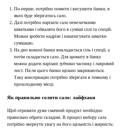
По-перше, потрібно помити і висушити банки, в
яких буде зберігатись сало.
Далі потрібно нарізати сало невеличкими
шматками і обваляти його в суміші солі та спецій.
Можна зробити надрізи і нашпигувати шматки
сумішшю.
На дно кожної банки викладається сіль і спеції, а
потім складається сало. Для аромату в банку
можна додати нарізані зубчики часнику і лавровий
лист. Після цього банки щільно закриваються.
Таку консервацію потрібно зберігати в темному і
прохолодному місці.
Як правильно солити сало: лайфхаки
Щоб отримати дуже смачний продукт необхідно
правильно обрати складові. В процесі вибору сала
потрібно звернути увагу на його щільність і жирність: