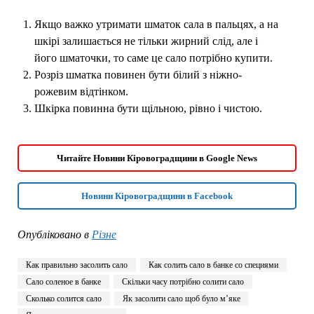
Якщо важко утримати шматок сала в пальцях, а на
шкірі залишається не тільки жирний слід, але і
його шматочки, то саме це сало потрібно купити.
Розріз шматка повинен бути білий з ніжно-
рожевим відтінком.
Шкірка повинна бути щільною, рівно і чистою.
Читайте Новини Кіровоградщини в Google News
Новини Кіровоградщини в Facebook
Опубліковано в
Різне
Как правильно засолить сало
Как солить сало в банке со специями
Сало соленое в банке
Скільки часу потрібно солити сало
Сколько солится сало
Як засолити сало щоб було м’яке