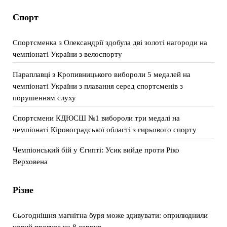
Спорт
Спортсменка з Олександрії здобула дві золоті нагороди на
чемпіонаті України з велоспорту
Параплавці з Кропивницького вибороли 5 медалей на
чемпіонаті України з плавання серед спортсменів з
порушенням слуху
Спортсмени КДЮСШ №1 вибороли три медалі на
чемпіонаті Кіровоградської області з гирьового спорту
Чемпіонський бій у Єгипті: Усик вийде проти Ріко
Верховена
Різне
Сьогоднішня магнітна буря може здивувати: оприлюднили
новий прогноз на 8 серпня