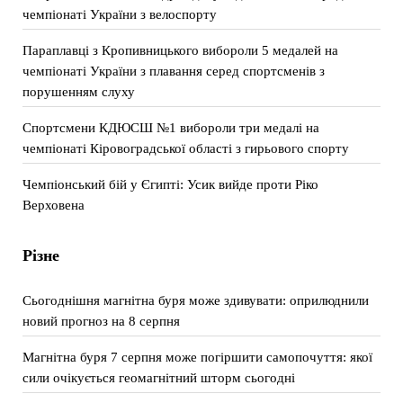
чемпіонаті України з велоспорту
Параплавці з Кропивницького вибороли 5 медалей на
чемпіонаті України з плавання серед спортсменів з
порушенням слуху
Спортсмени КДЮСШ №1 вибороли три медалі на
чемпіонаті Кіровоградської області з гирьового спорту
Чемпіонський бій у Єгипті: Усик вийде проти Ріко
Верховена
Різне
Сьогоднішня магнітна буря може здивувати: оприлюднили
новий прогноз на 8 серпня
Магнітна буря 7 серпня може погіршити самопочуття: якої
сили очікується геомагнітний шторм сьогодні