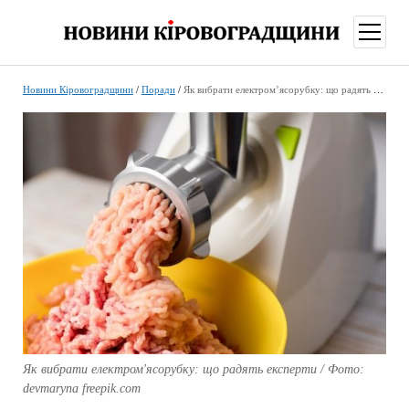
відкри
меню
Новини Кіровоградщини
/
Поради
/
Як вибрати електром’ясорубку: що радять експерти
Як вибрати електром'ясорубку: що радять експерти / Фото:
devmaryna freepik.com