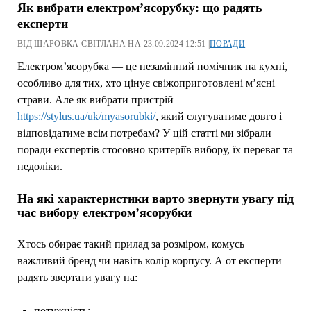
Як вибрати електром’ясорубку: що радять
експерти
ВІД ШАРОВКА СВІТЛАНА НА 23.09.2024 12:51 |
ПОРАДИ
Електром’ясорубка — це незамінний помічник на кухні,
особливо для тих, хто цінує свіжоприготовлені м’ясні
страви. Але як вибрати пристрій
https://stylus.ua/uk/myasorubki/
, який слугуватиме довго і
відповідатиме всім потребам? У цій статті ми зібрали
поради експертів стосовно критеріїв вибору, їх переваг та
недоліки.
На які характеристики варто звернути увагу під
час вибору електром’ясорубки
Хтось обирає такий прилад за розміром, комусь
важливий бренд чи навіть колір корпусу. А от експерти
радять звертати увагу на:
потужність;