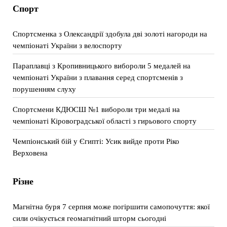
Спорт
Спортсменка з Олександрії здобула дві золоті нагороди на
чемпіонаті України з велоспорту
Параплавці з Кропивницького вибороли 5 медалей на
чемпіонаті України з плавання серед спортсменів з
порушенням слуху
Спортсмени КДЮСШ №1 вибороли три медалі на
чемпіонаті Кіровоградської області з гирьового спорту
Чемпіонський бій у Єгипті: Усик вийде проти Ріко
Верховена
Різне
Магнітна буря 7 серпня може погіршити самопочуття: якої
сили очікується геомагнітний шторм сьогодні