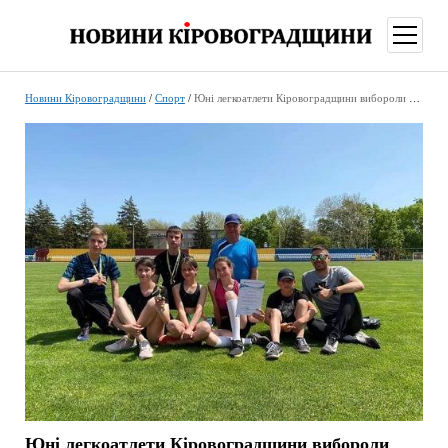
відкри
меню
Новини Кіровоградщини
/
Спорт
/
Юні легкоатлети Кіровоградщини вибороли гідні нагороди на чемпіонаті України
Юні легкоатлети Кіровоградщини вибороли