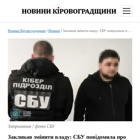
відкри
меню
Новини Кіровоградщини
/
Новини
/
Закликав змінити владу: СБУ повідомила про підозру мешканцю Кропивницького
Затримання / фото СБУ
Закликав змінити владу: СБУ повідомила про