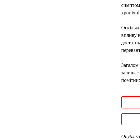
симптоми
хронічні
Оскільки
впливу н
достатнь
перевант
Загалом 
залишаєт
помітних
Опубліко