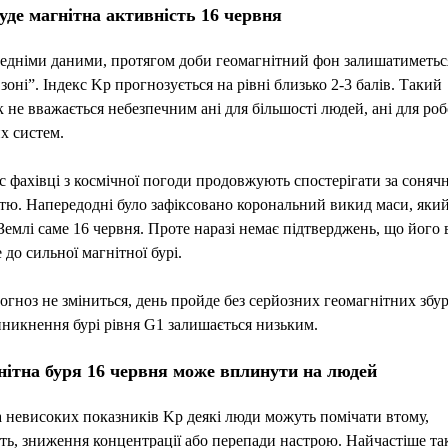
уде магнітна активність 16 червня
едніми даними, протягом доби геомагнітний фон залишатиметьс
 зоні”. Індекс Kp прогнозується на рівні близько 2-3 балів. Такий
 не вважається небезпечним ані для більшості людей, ані для ро
х систем.
 фахівці з космічної погоди продовжують спостерігати за соняч
тю. Напередодні було зафіксовано корональний викид маси, яки
Землі саме 16 червня. Проте наразі немає підтверджень, що його
 до сильної магнітної бурі.
гноз не зміниться, день пройде без серйозних геомагнітних збур
никнення бурі рівня G1 залишається низьким.
нітна буря 16 червня може вплинути на людей
а невисоких показників Kp деякі люди можуть помічати втому,
ть, зниження концентрації або перепади настрою. Найчастіше та