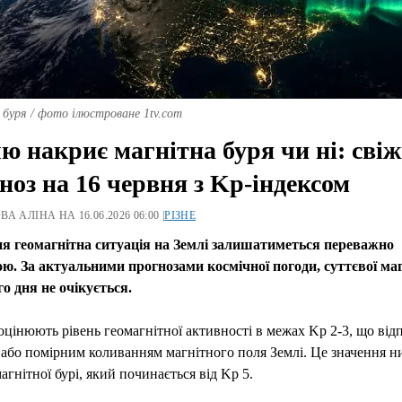
буря / фото ілюстроване 1tv.com
ю накриє магнітна буря чи ні: сві
ноз на 16 червня з Kp-індексом
А АЛІНА НА 16.06.2026 06:00 |
РІЗНЕ
ня геомагнітна ситуація на Землі залишатиметься переважно
ою. За актуальними прогнозами космічної погоди, суттєвої маг
го дня не очікується.
оцінюють рівень геомагнітної активності в межах Kp 2-3, що від
або помірним коливанням магнітного поля Землі. Це значення н
агнітної бурі, який починається від Kp 5.