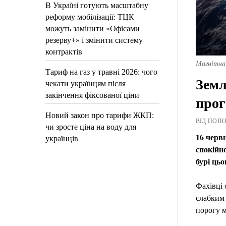
В Україні готують масштабну
реформу мобілізації: ТЦК
можуть замінити «Офісами
резерву+» і змінити систему
контрактів
Магнітна 
Тариф на газ у травні 2026: чого
Земл
чекати українцям після
закінчення фіксованої ціни
прог
Новий закон про тарифи ЖКП:
ВІД ПОПОВ
чи зросте ціна на воду для
16 черв
українців
спокійн
бурі цьо
Фахівці 
слабким 
порогу м