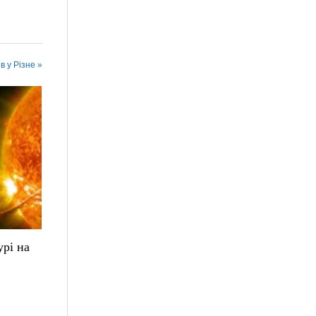
в у Різне »
урі на