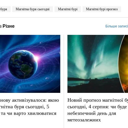
 буря
Магнітна буря сьогодні
Магнітні бурі
Магнітні бурі прогноз
з
Різне
Більше записі
нову активізувалося: якою
Новий прогноз магнітної б
гнітна буря сьогодні, 5
сьогодні, 4 серпня: чи буде
 та чи варто хвилюватися
небезпечний день для
метеозалежних