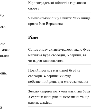
Кіровоградської області з гирьового
спорту
я у
Чемпіонський бій у Єгипті: Усик вийде
проти Ріко Верховена
боти
Різне
ною
Сонце знову активізувалося: якою буде
й може
магнітна буря сьогодні, 5 серпня, та
 вплив
чи варто хвилюватися
Новий прогноз магнітної бурі на
ень.
сьогодні, 4 серпня: чи буде
небезпечний день для метеозалежних
Землю накрила потужна магнітна буря
3 серпня: який рівень небезпеки та що
радять фахівці
кі