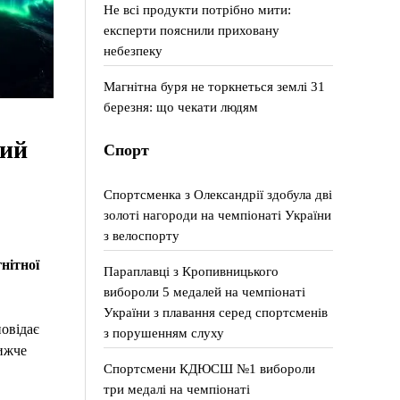
Не всі продукти потрібно мити:
експерти пояснили приховану
небезпеку
Магнітна буря не торкнеться землі 31
березня: що чекати людям
жий
Спорт
Спортсменка з Олександрії здобула дві
золоті нагороди на чемпіонаті України
з велоспорту
нітної
Параплавці з Кропивницького
вибороли 5 медалей на чемпіонаті
України з плавання серед спортсменів
повідає
з порушенням слуху
ижче
Спортсмени КДЮСШ №1 вибороли
три медалі на чемпіонаті