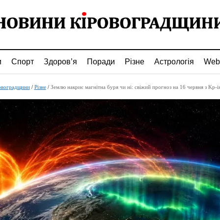
и
Спорт
Здоров’я
Поради
Різне
Астрологія
Web
овоградщини
/
Різне
/
Землю накриє магнітна буря чи ні: свіжий прогноз на 16 червня з Kp-