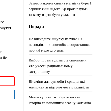
Землю накрила сильна магнітна буря 1
є
серпня: який індекс Kp прогнозують
та кому варто бути уважним
ого
Поради
очуття
Не викидайте шкурку кавуна: 10
несподіваних способів використання,
про які мало хто знає
с
и без
Выбор проекта дома с 2 спальнями:
что учесть рациональному
застройщику
Вітаміни для суглобів і хрящів: які
компоненти підтримують рухливість
Манга купити: як обрати цікаву
історію та поповнити власну колекцію