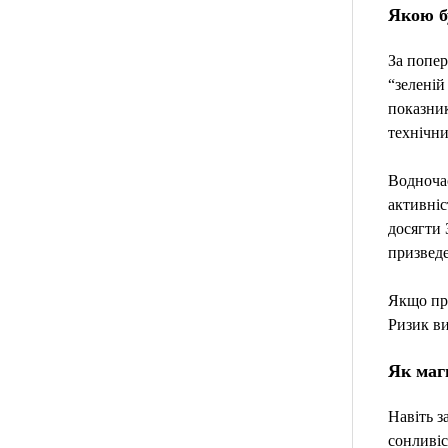
Якою б
За попер
“зеленій
показник
технічни
Водночас
активніс
досягти 
призведе
Якщо про
Ризик ви
Як маг
Навіть з
сонливіс