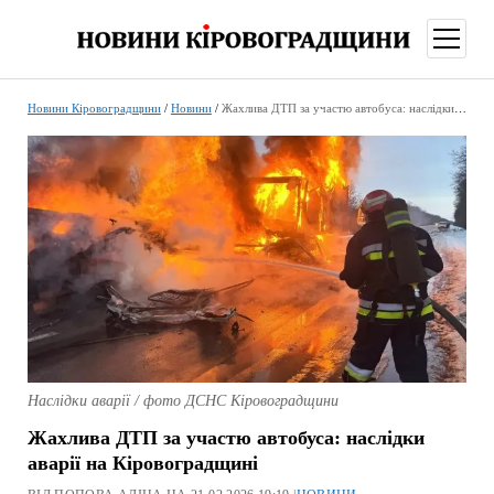
відкри
меню
Новини Кіровоградщини
/
Новини
/
Жахлива ДТП за участю автобуса: наслідки аварії на Кіровоградщині
Наслідки аварії / фото ДСНС Кіровоградщини
Жахлива ДТП за участю автобуса: наслідки
аварії на Кіровоградщині