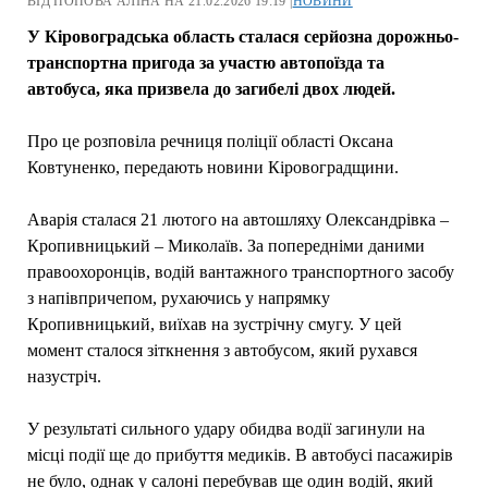
ВІД ПОПОВА АЛІНА НА 21.02.2026 19:19 |
НОВИНИ
У Кіровоградська область сталася серйозна дорожньо-
транспортна пригода за участю автопоїзда та
автобуса, яка призвела до загибелі двох людей.
Про це розповіла речниця поліції області Оксана
Ковтуненко, передають новини Кіровоградщини.
Аварія сталася 21 лютого на автошляху Олександрівка –
Кропивницький – Миколаїв. За попередніми даними
правоохоронців, водій вантажного транспортного засобу
з напівпричепом, рухаючись у напрямку
Кропивницький, виїхав на зустрічну смугу. У цей
момент сталося зіткнення з автобусом, який рухався
назустріч.
У результаті сильного удару обидва водії загинули на
місці події ще до прибуття медиків. В автобусі пасажирів
не було, однак у салоні перебував ще один водій, який