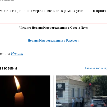
льства и причины смерти выясняют в рамках уголовного произв
Читайте Новини Кіровоградщини в Google News
Новини Кіровоградщини в Facebook
вано в
Новини
з
Новини
Більше записів