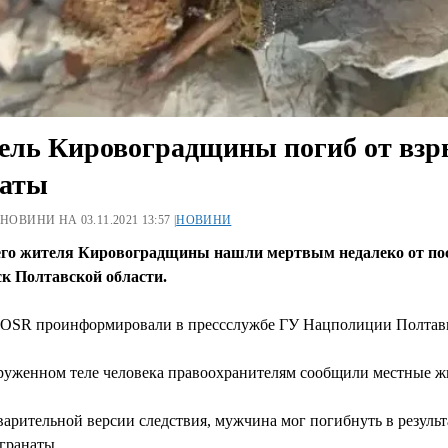
ль Кировоградщины погиб от взр
наты
 НОВИНИ НА 03.11.2021 13:57 |
НОВИНИ
его жителя Кировоградщины нашли мертвым недалеко от по
к Полтавской области.
 OSR проинформировали в прессслужбе ГУ Нацполиции Полта
руженном теле человека правоохранителям сообщили местные ж
арительной версии следствия, мужчина мог погибнуть в результ
гранаты.