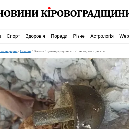
и
Спорт
Здоров’я
Поради
Різне
Астрологія
Web
овоградщини
/
Новини
/
Житель Кировоградщины погиб от взрыва гранаты