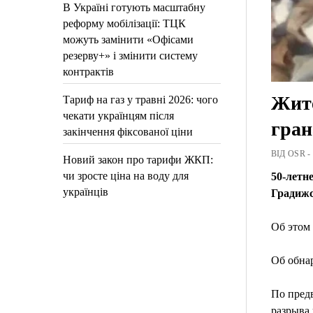
В Україні готують масштабну
реформу мобілізації: ТЦК
можуть замінити «Офісами
резерву+» і змінити систему
контрактів
Жите
Тариф на газ у травні 2026: чого
чекати українцям після
гра
закінчення фіксованої ціни
ВІД OSR -
Новий закон про тарифи ЖКП:
чи зросте ціна на воду для
50-летн
українців
Градижс
Об этом
Об обна
По предв
разрыва 