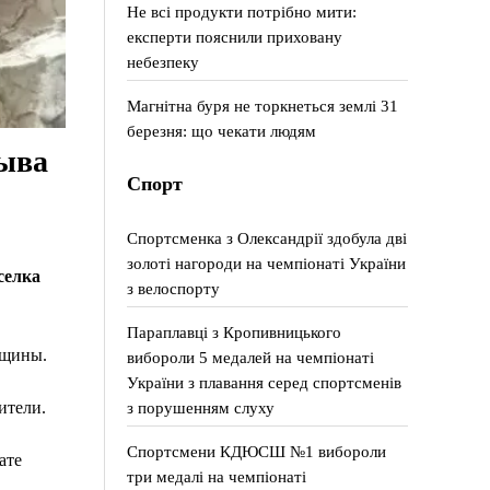
Не всі продукти потрібно мити:
експерти пояснили приховану
небезпеку
Магнітна буря не торкнеться землі 31
березня: що чекати людям
ыва
Спорт
Спортсменка з Олександрії здобула дві
золоті нагороди на чемпіонаті України
селка
з велоспорту
Параплавці з Кропивницького
вщины.
вибороли 5 медалей на чемпіонаті
України з плавання серед спортсменів
ители.
з порушенням слуху
Спортсмени КДЮСШ №1 вибороли
ате
три медалі на чемпіонаті