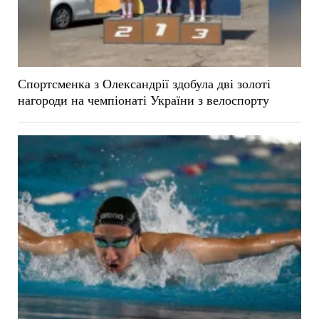
Спортсменка з Олександрії здобула дві золоті
нагороди на чемпіонаті України з велоспорту