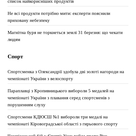
список найкорисніших продуктів
Не всі продукти потрібно мити: експерти пояснили
приховану небезпеку
Магнітна буря не торкнеться землі 31 березня: що чекати
людям
Спорт
Спортсменка з Олександрії здобула дві золоті нагороди на
чемпіонаті України з велоспорту
Параплавці з Кропивницького вибороли 5 медалей на
чемпіонаті України з плавання серед спортсменів з
порушенням слуху
Спортсмени КДЮСШ №1 вибороли три медалі на
чемпіонаті Кіровоградської області з гирьового спорту
Чемпіонський бій у Єгипті: Усик вийде проти Ріко