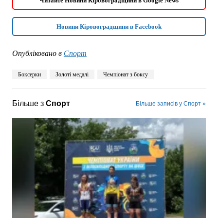
Читайте Новини Кіровоградщини в Google News
Новини Кіровоградщини в Facebook
Опубліковано в
Спорт
Боксерки
Золоті медалі
Чемпіонат з боксу
Більше з
Спорт
Більше записів у Спорт »