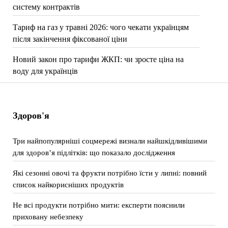
систему контрактів
Тариф на газ у травні 2026: чого чекати українцям
після закінчення фіксованої ціни
Новий закон про тарифи ЖКП: чи зросте ціна на
воду для українців
Здоров'я
Три найпопулярніші соцмережі визнали найшкідливішими
для здоров’я підлітків: що показало дослідження
Які сезонні овочі та фрукти потрібно їсти у липні: повний
список найкорисніших продуктів
Не всі продукти потрібно мити: експерти пояснили
приховану небезпеку