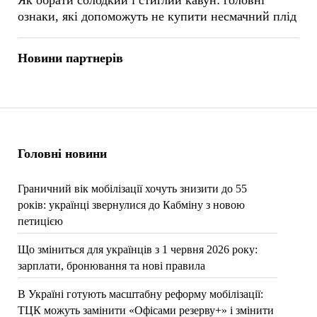
Як обрати солодкий і стиглий кавун: головні
ознаки, які допоможуть не купити несмачний плід
Новини партнерів
Головні новини
Граничний вік мобілізації хочуть знизити до 55
років: українці звернулися до Кабміну з новою
петицією
Що зміниться для українців з 1 червня 2026 року:
зарплати, бронювання та нові правила
В Україні готують масштабну реформу мобілізації:
ТЦК можуть замінити «Офісами резерву+» і змінити