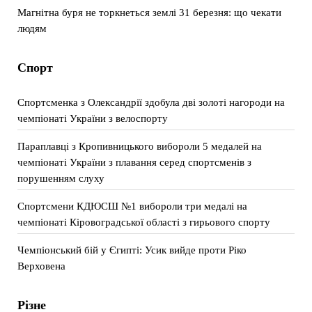
Магнітна буря не торкнеться землі 31 березня: що чекати
людям
Спорт
Спортсменка з Олександрії здобула дві золоті нагороди на
чемпіонаті України з велоспорту
Параплавці з Кропивницького вибороли 5 медалей на
чемпіонаті України з плавання серед спортсменів з
порушенням слуху
Спортсмени КДЮСШ №1 вибороли три медалі на
чемпіонаті Кіровоградської області з гирьового спорту
Чемпіонський бій у Єгипті: Усик вийде проти Ріко
Верховена
Різне