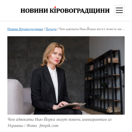
відкри
меню
Новини Кіровоградщини
/
Поради
/
Чем адвокаты Нью-Йорка могут помочь иммигрантам из Украины
Чем адвокаты Нью-Йорка могут помочь иммигрантам из
Украины / Фото: freepik.com