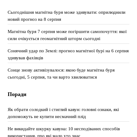
Сьогоднішня магнітна буря може здивувати: оприлюднили
новий прогноз на 8 серпня
Магнітна буря 7 серпня може погіршити самопочуття: якої
сили очікується геомагнітний шторм сьогодні
Сонячний удар по Землі: прогноз магнітної бурі на 6 серпня
здивував фахівців
Сонце знову активізувалося: якою буде магнітна буря
сьогодні, 5 серпня, та чи варто хвилюватися
Поради
Як обрати солодкий і стиглий кавун: головні ознаки, які
допоможуть не купити несмачний плід
Не викидайте шкурку кавуна: 10 несподіваних способів
використання, про які мало хто знає