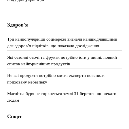
Здоров'я
Три найпопулярніші соцмережі визнали найшкідливішими
для здоров’я підлітків: що показало дослідження
Які сезонні овочі та фрукти потрібно їсти у липні: повний
список найкорисніших продуктів
Не всі продукти потрібно мити: експерти пояснили
приховану небезпеку
Магнітна буря не торкнеться землі 31 березня: що чекати
людям
Спорт