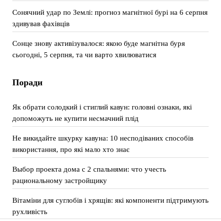
Сонячний удар по Землі: прогноз магнітної бурі на 6 серпня
здивував фахівців
Сонце знову активізувалося: якою буде магнітна буря
сьогодні, 5 серпня, та чи варто хвилюватися
Поради
Як обрати солодкий і стиглий кавун: головні ознаки, які
допоможуть не купити несмачний плід
Не викидайте шкурку кавуна: 10 несподіваних способів
використання, про які мало хто знає
Выбор проекта дома с 2 спальнями: что учесть
рациональному застройщику
Вітаміни для суглобів і хрящів: які компоненти підтримують
рухливість