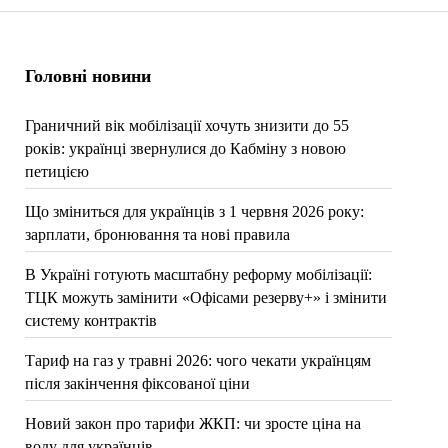
Головні новини
Граничний вік мобілізації хочуть знизити до 55
років: українці звернулися до Кабміну з новою
петицією
Що зміниться для українців з 1 червня 2026 року:
зарплати, бронювання та нові правила
В Україні готують масштабну реформу мобілізації:
ТЦК можуть замінити «Офісами резерву+» і змінити
систему контрактів
Тариф на газ у травні 2026: чого чекати українцям
після закінчення фіксованої ціни
Новий закон про тарифи ЖКП: чи зросте ціна на
воду для українців