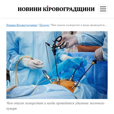
відкри
меню
Новини Кіровоградщини
/
Поради
/
Чем опасен холецистит и когда проводится удаление желчного пузыря
Чем опасен холецистит и когда проводится удаление желчного
пузыря