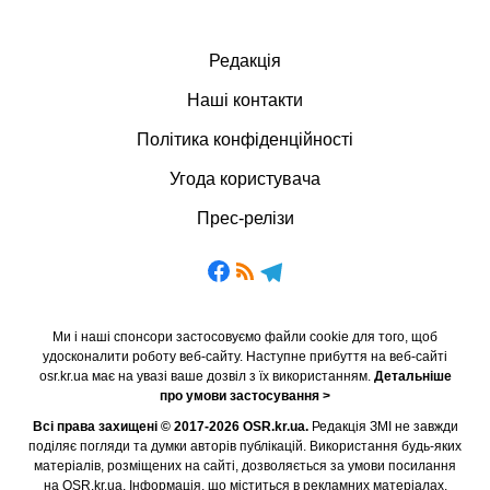
Редакція
Наші контакти
Політика конфіденційності
Угода користувача
Прес-релізи
Ми і наші спонсори застосовуємо файли cookie для того, щоб
удосконалити роботу веб-сайту. Наступне прибуття на веб-сайті
osr.kr.ua має на увазі ваше дозвіл з їх використанням.
Детальніше
про умови застосування >
Всі права захищені © 2017-2026 OSR.kr.ua.
Редакція ЗМІ не завжди
поділяє погляди та думки авторів публікацій. Використання будь-яких
матеріалів, розміщених на сайті, дозволяється за умови посилання
на OSR.kr.ua. Інформація, що міститься в рекламних матеріалах,