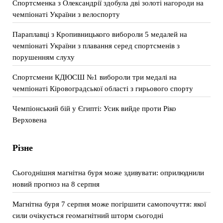
Спортсменка з Олександрії здобула дві золоті нагороди на
чемпіонаті України з велоспорту
Параплавці з Кропивницького вибороли 5 медалей на
чемпіонаті України з плавання серед спортсменів з
порушенням слуху
Спортсмени КДЮСШ №1 вибороли три медалі на
чемпіонаті Кіровоградської області з гирьового спорту
Чемпіонський бій у Єгипті: Усик вийде проти Ріко
Верховена
Різне
Сьогоднішня магнітна буря може здивувати: оприлюднили
новий прогноз на 8 серпня
Магнітна буря 7 серпня може погіршити самопочуття: якої
сили очікується геомагнітний шторм сьогодні