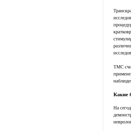
Транскр
исследо
процедур
кратков
стимулир
различны
исследо
ТМС счи
примене
наблюде
Какие 
На сего
демонст
невролог