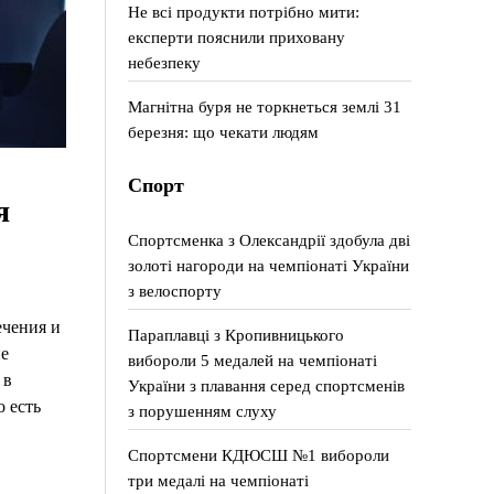
Не всі продукти потрібно мити:
експерти пояснили приховану
небезпеку
Магнітна буря не торкнеться землі 31
березня: що чекати людям
Спорт
я
Спортсменка з Олександрії здобула дві
золоті нагороди на чемпіонаті України
з велоспорту
ечения и
Параплавці з Кропивницького
е
вибороли 5 медалей на чемпіонаті
 в
України з плавання серед спортсменів
о есть
з порушенням слуху
Спортсмени КДЮСШ №1 вибороли
три медалі на чемпіонаті