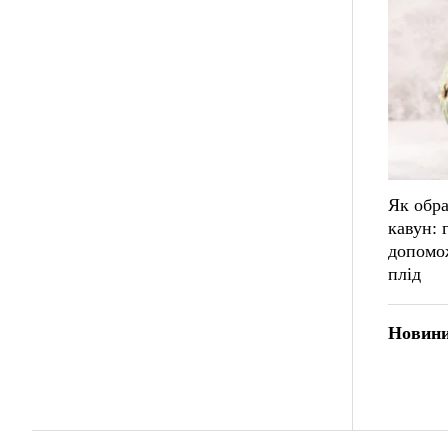
Як обра
кавун: 
допомо
плід
Новини