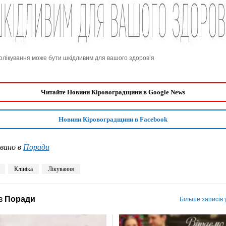
лікування може бути шкідливим для вашого здоровʼя
Читайте Новини Кіровоградщини в Google News
Новини Кіровоградщини в Facebook
вано в
Поради
Клініка
Лікування
з
Поради
Більше записів 