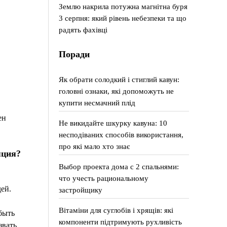
Землю накрила потужна магнітна буря
3 серпня: який рівень небезпеки та що
радять фахівці
Поради
Як обрати солодкий і стиглий кавун:
головні ознаки, які допоможуть не
купити несмачний плід
ен
Не викидайте шкурку кавуна: 10
несподіваних способів використання,
про які мало хто знає
яция?
Выбор проекта дома с 2 спальнями:
что учесть рациональному
ей.
застройщику
Вітаміни для суглобів і хрящів: які
быть
компоненти підтримують рухливість
звать