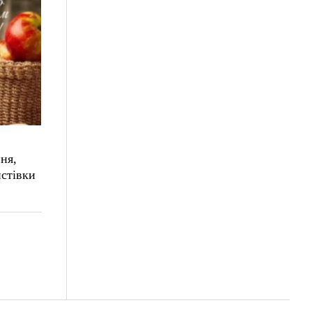
ня,
истівки