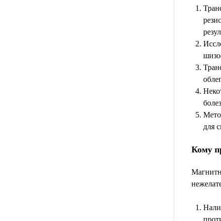
Тран
рези
резул
Иссл
шизо
Тран
обле
Неко
боле
Мето
для 
Кому п
Магнитна
нежелат
Нали
прот