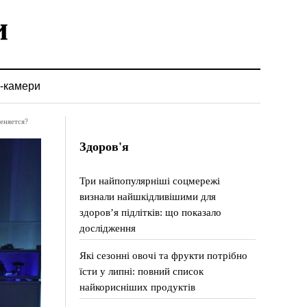
-камери
еняется?
Здоров'я
Три найпопулярніші соцмережі
визнали найшкідливішими для
здоров’я підлітків: що показало
дослідження
Які сезонні овочі та фрукти потрібно
їсти у липні: повний список
найкорисніших продуктів