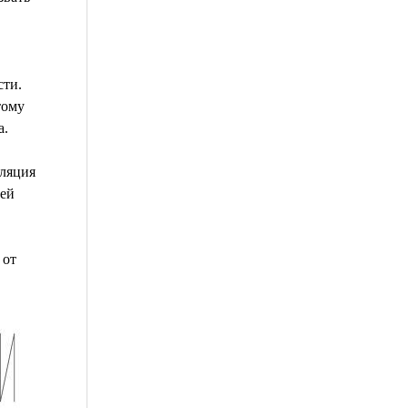
сти.
тому
а.
уляция
оей
 от