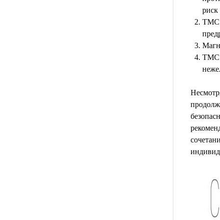
риск 
ТМС 
пред
Магн
ТМС 
неже
Несмотр
продолжа
безопас
рекоменд
сочетани
индивид