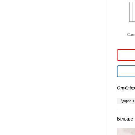
Само
Опубліко
Здоровʼя
Більше 