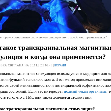
е транскраниальная магнитная стимуляция и когда она применяется?
такое транскраниальная магнитна
уляция и когда она применяется?
КА СВІТЛАНА НА 25.11.2023 08:43 |
ПОРАДИ
ниальная магнитная стимуляция используется в медицине для л
вания функций головного мозга. Этот метод привлекает внимани
истов своей неинвазивностью и потенциальной эффективностью
ряда состояний. Если вас интересует
полный чекап организма
, т
сть того, что с ТМС вам также доведется столкнуться.
кое транскраниальная магнитная стимуляция?