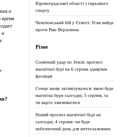
Кіровоградської області з гирьового
спорту
ния и
 время
Чемпіонський бій у Єгипті: Усик вийде
оздает
проти Ріко Верховена
 и
я
Різне
Сонячний удар по Землі: прогноз
магнітної бурі на 6 серпня здивував
ь
фахівців
Сонце знову активізувалося: якою буде
магнітна буря сьогодні, 5 серпня, та
ия?
чи варто хвилюватися
Новий прогноз магнітної бурі на
сьогодні, 4 серпня: чи буде
небезпечний день для метеозалежних