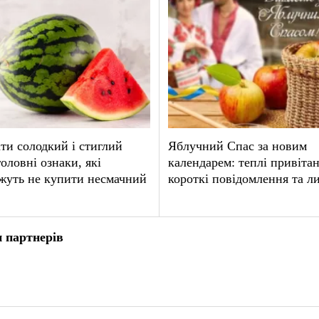
ти солодкий і стиглий
Яблучний Спас за новим
головні ознаки, які
календарем: теплі привітан
жуть не купити несмачний
короткі повідомлення та л
 партнерів