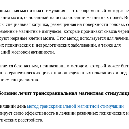
аниальная магнитная стимуляция — это современный метод лече
вания мозга, основанный на использовании магнитных полей. Во
ы специальная катушка, размещенная на поверхности головы, с
ременные магнитные импульсы, которые проникают сквозь череп
уют нервные клетки мозга. Этот метод используется для лечени
х психических и неврологических заболеваний, а также для
ваний мозговой активности.
тается безопасным, неинвазивным методом, который может быт
н в терапевтических целях при определенных показаниях и под
нием специалистов.
болезни лечит транскраниальная магнитная стимуляц
дняшний день
метод транскраниальной магнитной стимуляции
рирует свою эффективность в лечении различных психических и
ических расстройств.