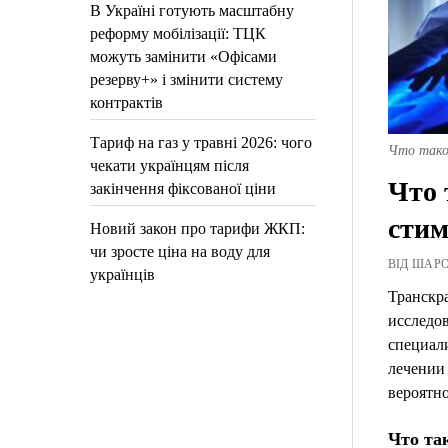
В Україні готують масштабну
реформу мобілізації: ТЦК
можуть замінити «Офісами
резерву+» і змінити систему
контрактів
Тариф на газ у травні 2026: чого
Что тако
чекати українцям після
Что 
закінчення фіксованої ціни
стим
Новий закон про тарифи ЖКП:
чи зросте ціна на воду для
ВІД ШАРОВ
українців
Транскра
исследо
специал
лечении 
вероятно
Что та