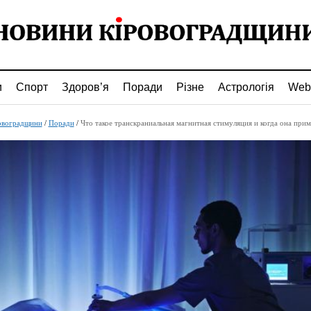
и
Спорт
Здоров’я
Поради
Різне
Астрологія
Web
овоградщини
/
Поради
/
Что такое транскраниальная магнитная стимуляция и когда она прим