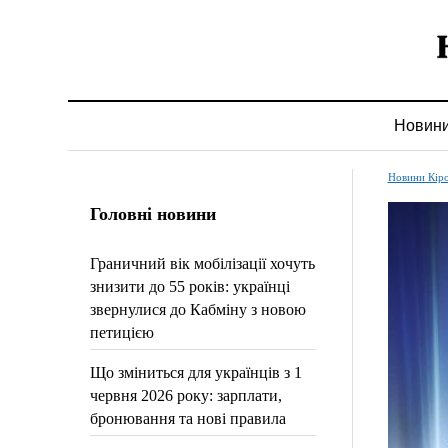
Новин
Новини Кір
Головні новини
Граничний вік мобілізації хочуть
знизити до 55 років: українці
звернулися до Кабміну з новою
петицією
Що зміниться для українців з 1
червня 2026 року: зарплати,
бронювання та нові правила