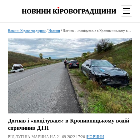
відкри
меню
Новини Кіровоградщини
/
Новини
/
Догнав і «поцілував»: в Кропивницькому водій спричинив ДТП
Догнав і «поцілував»: в Кропивницькому водій
спричинив ДТП
ВІД ЛУГІНА МАРИНА НА 21.09.2022 17:20 |
НОВИНИ