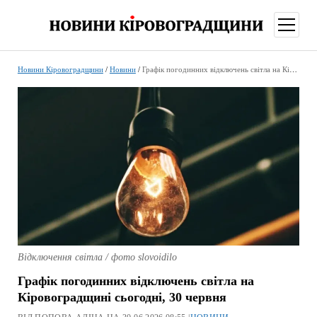
відкри
меню
Новини Кіровоградщини
/
Новини
/
Графік погодинних відключень світла на Кіровоградщині сьогодні, 30 червня
Відключення світла / фото slovoidilo
Графік погодинних відключень світла на
Кіровоградщині сьогодні, 30 червня