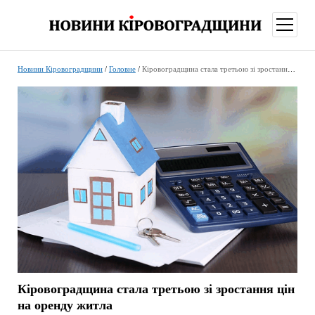
відкри
меню
Новини Кіровоградщини
/
Головне
/
Кіровоградщина стала третьою зі зростання цін на оренду житла
Кіровоградщина стала третьою зі зростання цін
на оренду житла