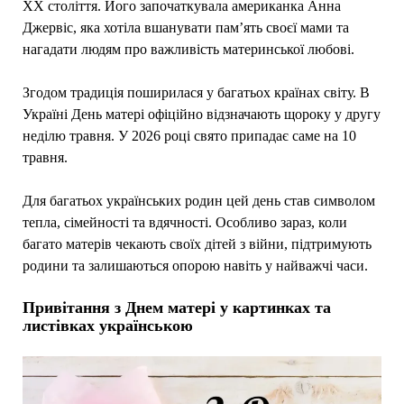
ХХ століття. Його започаткувала американка Анна
Джервіс, яка хотіла вшанувати пам’ять своєї мами та
нагадати людям про важливість материнської любові.
Згодом традиція поширилася у багатьох країнах світу. В
Україні День матері офіційно відзначають щороку у другу
неділю травня. У 2026 році свято припадає саме на 10
травня.
Для багатьох українських родин цей день став символом
тепла, сімейності та вдячності. Особливо зараз, коли
багато матерів чекають своїх дітей з війни, підтримують
родини та залишаються опорою навіть у найважчі часи.
Привітання з Днем матері у картинках та
листівках українською