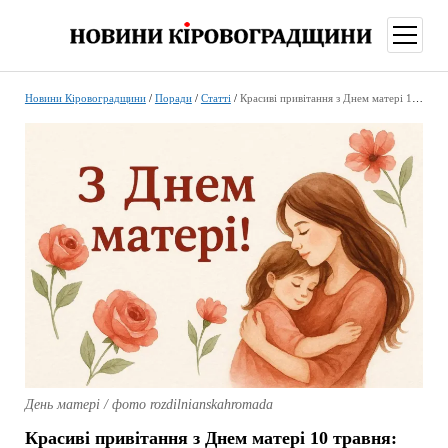
відкри
меню
Новини Кіровоградщини
/
Поради
/
Статті
/
Красиві привітання з Днем матері 10 травня: оригінальні листівки та побажання для мами
День матері / фото rozdilnianskahromada
Красиві привітання з Днем матері 10 травня: