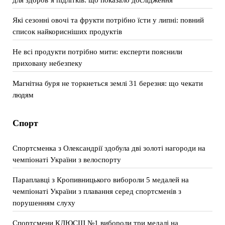
Які сезонні овочі та фрукти потрібно їсти у липні: повний
список найкорисніших продуктів
Не всі продукти потрібно мити: експерти пояснили
приховану небезпеку
Магнітна буря не торкнеться землі 31 березня: що чекати
людям
Спорт
Спортсменка з Олександрії здобула дві золоті нагороди на
чемпіонаті України з велоспорту
Параплавці з Кропивницького вибороли 5 медалей на
чемпіонаті України з плавання серед спортсменів з
порушенням слуху
Спортсмени КДЮСШ №1 вибороли три медалі на