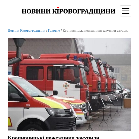
відкри
меню
Новини Кіровоградщини
/
Головне
/
Кропивницькі пожежники закупили автоцистерни у скандально відомої фірми
Кропивницькі пожежники закупили