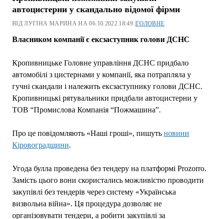
автоцистерни у скандально відомої фірми
ВІД ЛУГІНА МАРИНА НА 06.10.2022 18:49 |
ГОЛОВНЕ
Власником компанії є ексзаступник голови ДСНС
Кропивницьке Головне управління ДСНС придбало
автомобілі з цистернами у компанії, яка потрапляла у
гучні скандали і належить ексзаступнику голови ДСНС.
Кропивницькі рятувальники придбали автоцистерни у
ТОВ “Промислова Компанія “Пожмашина”.
Про це повідомляють «Наші гроші», пишуть
новини
Кіровоградщини
.
Угода булла проведена без тендеру на платформі Prozorro.
Замість цього вони скористались можливістю проводити
закупівлі без тендерів через систему «Українська
визвольна війна». Ця процедура дозволяє не
організовувати тендери, а робити закупівлі за