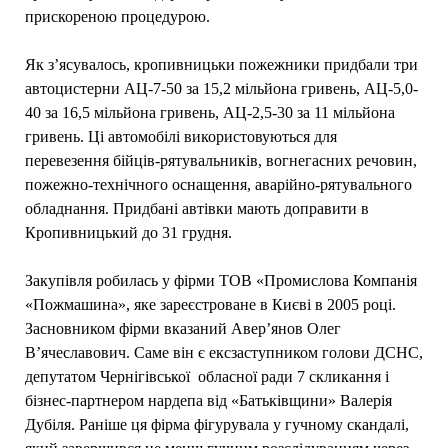
прискореною процедурою.
Як з’ясувалось, кропивницьки пожежники придбали три
автоцистерни АЦ-7-50 за 15,2 мільйона гривень, АЦ-5,0-
40 за 16,5 мільйона гривень, АЦ-2,5-30 за 11 мільйона
гривень. Ці автомобілі використовуються для
перевезення бійців-рятувальників, вогнегасних речовин,
пожежно-технічного оснащення, аварійно-рятувального
обладнання. Придбані автівки мають доправити в
Кропивницький до 31 грудня.
Закупівля робилась у фірми ТОВ «Промислова Компанія
«Пожмашина», яке зареєстроване в Києві в 2005 році.
Засновником фірми вказаний Авер’янов Олег
В’ячеславович. Саме він є ексзаступником голови ДСНС,
депутатом Чернігівської обласної ради 7 скликання і
бізнес-партнером нардепа від «Батьківщини» Валерія
Дубіля. Раніше ця фірма фігурувала у гучному скандалі,