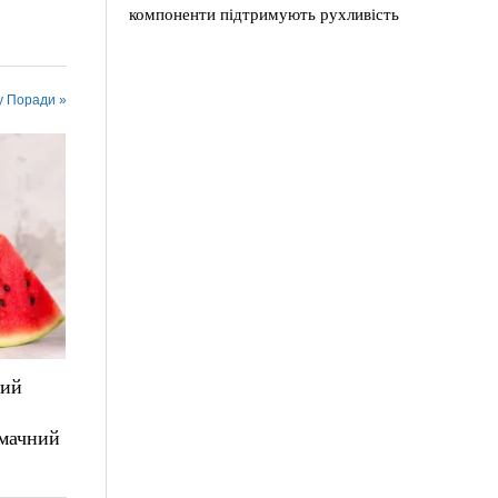
компоненти підтримують рухливість
у Поради »
лий
смачний