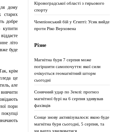
Кіровоградської області з гирьового
для дому
спорту
ж старих
ть добре
Чемпіонський бій у Єгипті: Усик вийде
– купити
проти Ріко Верховена
 віддаєте
бине літо
Різне
 вже буде
Магнітна буря 7 серпня може
погіршити самопочуття: якої сили
Так, крім
очікується геомагнітний шторм
пледа це
сьогодні
тиль, але
Сонячний удар по Землі: прогноз
 вивчити
магнітної бурі на 6 серпня здивував
овідають
фахівців
лої пори
 покупці
Сонце знову активізувалося: якою буде
означають
магнітна буря сьогодні, 5 серпня, та
чи варто хвилюватися