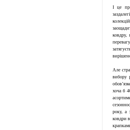
І це пр
заздале
колекці
заощади
ковдру, 
перевагу
затягуєт
вирішено
Але стра
вибору 
обов’язк
хоча б 
асортим
сезонно
року, а
ковдри в
крапками