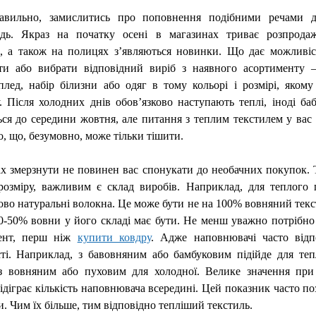
авильно, замислитись про поповнення подібними речами 
гідь. Якраз на початку осені в магазинах триває розпрода
й, а також на полицях з’являються новинки. Що дає можливіс
ти або вибрати відповідний виріб з наявного асортименту 
плед, набір білизни або одяг в тому кольорі і розмірі, якому
. Після холодних днів обов’язково наступають теплі, іноді ба
ься до середини жовтня, але питання з теплим текстилем у вас
, що, безумовно, може тільки тішити.
х змерзнути не повинен вас спонукати до необачних покупок. 
розміру, важливим є склад виробів. Наприклад, для теплого 
ово натуральні волокна. Це може бути не на 100% вовняний текс
40-50% вовни у його складі має бути. Не менш уважно потрібно
ент, перш ніж
купити ковдру
. Адже наповнювачі часто відп
сті. Наприклад, з бавовняним або бамбуковим підійде для теп
 з вовняним або пуховим для холодної. Велике значення при
ідіграє кількість наповнювача всередині. Цей показник часто п
. Чим їх більше, тим відповідно тепліший текстиль.