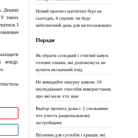
а. Дешеві
Новий прогноз магнітної бурі на
 У таких
сьогодні, 4 серпня: чи буде
ватися. І
небезпечний день для метеозалежних
повнювач
Поради
захищати
Як обрати солодкий і стиглий кавун:
х ковдр.
головні ознаки, які допоможуть не
ь.
купити несмачний плід
Не викидайте шкурку кавуна: 10
 текстиль
несподіваних способів використання,
про які мало хто знає
Выбор проекта дома с 2 спальнями:
что учесть рациональному
застройщику
Вітаміни для суглобів і хрящів: які