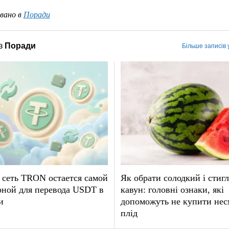
вано в
Поради
з
Поради
Більше записів 
 сеть TRON остается самой
Як обрати солодкий і стиг
рной для перевода USDT в
кавун: головні ознаки, які
и
допоможуть не купити не
плід