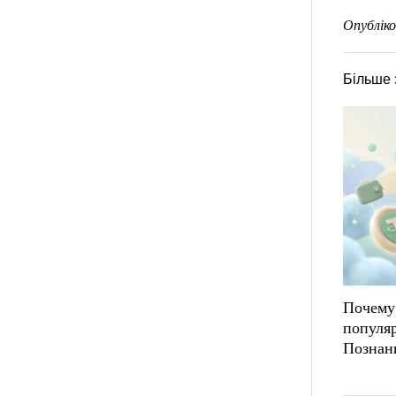
Опубліко
Більше 
Почему
популя
Познан