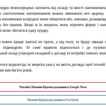
овдри безпосередньо залежить від складу та якості наповнювач
із синтетичним наповнювачем можна змінювати хоч щороку.
х наповнювач всередині може збиватися або, навпаки, розшарову
ть без прання. Якщо ж їх випрати, вони втратять форму і на
і може збитися в одну грудку.
з вовни краще взагалі не прати, а від пилу та бруду завжди 
 підковдрою. Те саме правило відноситься і до пухови
ний склад усередині складний у догляді та потребує певних знан
еся заздалегідь та зверніть увагу на якість догляду, щоб теплий
в вам багато років.
Читайте Новини Кіровоградщини в Google News
Новини Кіровоградщини в Facebook