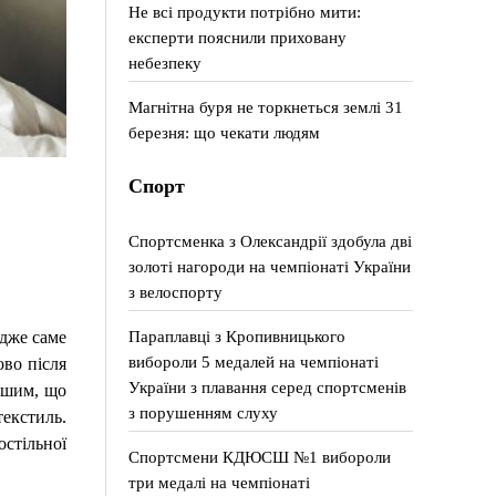
Не всі продукти потрібно мити:
експерти пояснили приховану
небезпеку
Магнітна буря не торкнеться землі 31
березня: що чекати людям
Спорт
Спортсменка з Олександрії здобула дві
золоті нагороди на чемпіонаті України
з велоспорту
Параплавці з Кропивницького
Адже саме
вибороли 5 медалей на чемпіонаті
ово після
України з плавання серед спортсменів
ішим, що
з порушенням слуху
текстиль.
стільної
Спортсмени КДЮСШ №1 вибороли
три медалі на чемпіонаті