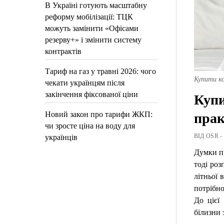
В Україні готують масштабну
реформу мобілізації: ТЦК
можуть замінити «Офісами
резерву+» і змінити систему
контрактів
Тариф на газ у травні 2026: чого
Купити к
чекати українцям після
закінчення фіксованої ціни
Купи
Новий закон про тарифи ЖКП:
прак
чи зросте ціна на воду для
ВІД OSR -
українців
Думки пр
тоді роз
літньої
потрібно
До цієї
білизни 