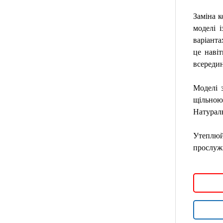
Заміна к
моделі 
варіанта
це наві
всередин
Моделі 
щільною
Натураль
Утеплюйт
прослужи