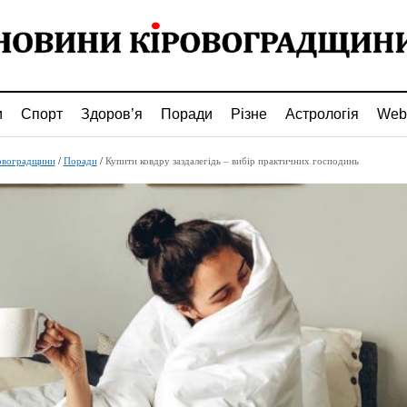
и
Спорт
Здоров’я
Поради
Різне
Астрологія
Web
овоградщини
/
Поради
/
Купити ковдру заздалегідь – вибір практичних господинь