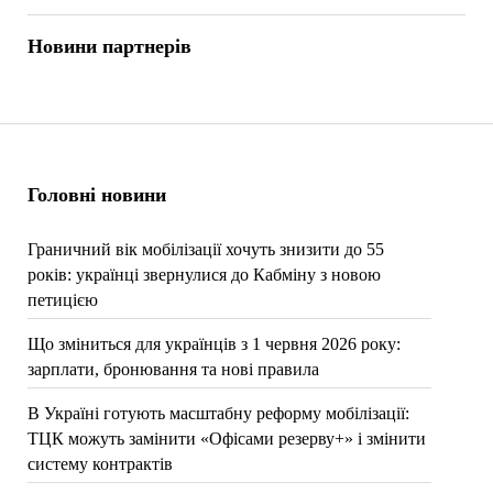
Новини партнерів
Головні новини
Граничний вік мобілізації хочуть знизити до 55
років: українці звернулися до Кабміну з новою
петицією
Що зміниться для українців з 1 червня 2026 року:
зарплати, бронювання та нові правила
В Україні готують масштабну реформу мобілізації:
ТЦК можуть замінити «Офісами резерву+» і змінити
систему контрактів