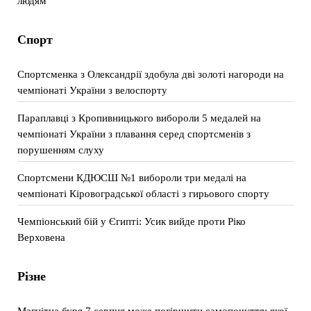
людям
Спорт
Спортсменка з Олександрії здобула дві золоті нагороди на
чемпіонаті України з велоспорту
Параплавці з Кропивницького вибороли 5 медалей на
чемпіонаті України з плавання серед спортсменів з
порушенням слуху
Спортсмени КДЮСШ №1 вибороли три медалі на
чемпіонаті Кіровоградської області з гирьового спорту
Чемпіонський бій у Єгипті: Усик вийде проти Ріко
Верховена
Різне
Магнітна буря 7 серпня може погіршити самопочуття: якої