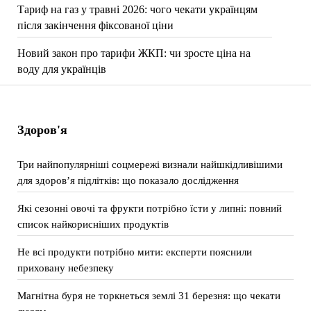
Тариф на газ у травні 2026: чого чекати українцям
після закінчення фіксованої ціни
Новий закон про тарифи ЖКП: чи зросте ціна на
воду для українців
Здоров'я
Три найпопулярніші соцмережі визнали найшкідливішими
для здоров’я підлітків: що показало дослідження
Які сезонні овочі та фрукти потрібно їсти у липні: повний
список найкорисніших продуктів
Не всі продукти потрібно мити: експерти пояснили
приховану небезпеку
Магнітна буря не торкнеться землі 31 березня: що чекати