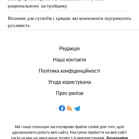
рациональному застройщику
Вітаміни для суглобів і хрящів: які компоненти підтримують
рухливість
Редакція
Наші контакти
Політика конфіденційності
Угода користувача
Прес-релізи
Ми і наші спонсори застосовуємо файли cookie для того, щоб
удосконалити роботу веб-сайту. Наступне прибуття на веб-сайті
osr.kr.ua має на увазі ваше дозвіл з їх використанням.
Детальніше