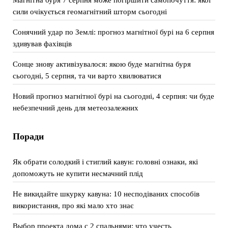
сили очікується геомагнітний шторм сьогодні
Сонячний удар по Землі: прогноз магнітної бурі на 6 серпня
здивував фахівців
Сонце знову активізувалося: якою буде магнітна буря
сьогодні, 5 серпня, та чи варто хвилюватися
Новий прогноз магнітної бурі на сьогодні, 4 серпня: чи буде
небезпечний день для метеозалежних
Поради
Як обрати солодкий і стиглий кавун: головні ознаки, які
допоможуть не купити несмачний плід
Не викидайте шкурку кавуна: 10 несподіваних способів
використання, про які мало хто знає
Выбор проекта дома с 2 спальнями: что учесть