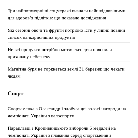
Три найпопулярніші соцмережі визнали найшкідливішими
для здоров’я підлітків: що показало дослідження
Які сезонні овочі та фрукти потрібно їсти у липні: повний
список найкорисніших продуктів
Не всі продукти потрібно мити: експерти пояснили
приховану небезпеку
Магнітна буря не торкнеться землі 31 березня: що чекати
людям
Спорт
Спортсменка з Олександрії здобула дві золоті нагороди на
чемпіонаті України з велоспорту
Параплавці з Кропивницького вибороли 5 медалей на
чемпіонаті України з плавання серед спортсменів з