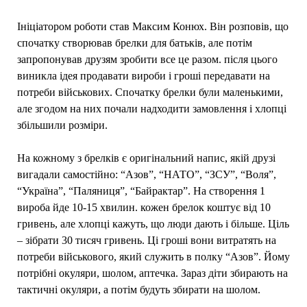
Ініціатором роботи став Максим Конюх. Він розповів, що
спочатку створював брелки для батьків, але потім
запропонував друзям зробити все це разом. після цього
виникла ідея продавати вироби і гроші передавати на
потреби військових. Спочатку брелки були маленькими,
але згодом на них почали надходити замовлення і хлопці
збільшили розміри.
На кожному з брелків є оригінальний напис, якій друзі
вигадали самостійно: “Азов”, “НАТО”, “ЗСУ”, “Воля”,
“Україна”, “Паляниця”, “Байрактар”. На створення 1
вироба йде 10-15 хвилин. кожен брелок коштує від 10
гривень, але хлопці кажуть, що люди дають і більше. Ціль
– зібрати 30 тисяч гривень. Ці гроші вони витратять на
потреби військового, який служить в полку “Азов”. Йому
потрібні окуляри, шолом, аптечка. Зараз діти збирають на
тактичні окуляри, а потім будуть збирати на шолом.