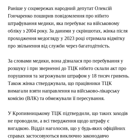
Раніше у соцмережах народний депутат Олексій
Гончаренко поширив повідомлення про нібито
штрафування медики, яка перебуває на військовому
обліку з 2004 року. За даними у скріншотах, жінка після
проходження медогляду у 2023 році отримала відмітку
про звільнення від служби через багатодітність.
За словами медики, вона дізналася про перебування у
розшуку і при зверненні до ТЦК нібито склали акт про
порушення та загрожували штрафом у 18 тисяч гривень.
Також жінка стверджувала, що працівники ТЦК
вимагали взяти направлення на військово-лікарську
комісію (ВЛК) та обмежували її пересування.
У Кропивницькому ТЦК підтвердили, що таких заходів
не проводили, а всі твердження щодо штрафу є
вигадкою. Відділ наголосив, що у будь-яких офіційних
справах застосовуються виключно законодавчо