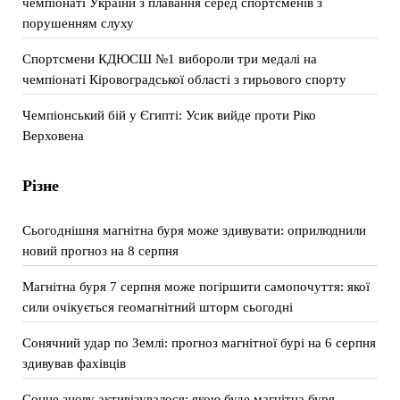
чемпіонаті України з плавання серед спортсменів з
порушенням слуху
Спортсмени КДЮСШ №1 вибороли три медалі на
чемпіонаті Кіровоградської області з гирьового спорту
Чемпіонський бій у Єгипті: Усик вийде проти Ріко
Верховена
Різне
Сьогоднішня магнітна буря може здивувати: оприлюднили
новий прогноз на 8 серпня
Магнітна буря 7 серпня може погіршити самопочуття: якої
сили очікується геомагнітний шторм сьогодні
Сонячний удар по Землі: прогноз магнітної бурі на 6 серпня
здивував фахівців
Сонце знову активізувалося: якою буде магнітна буря