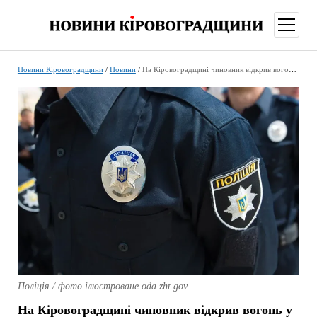
відкри
меню
Новини Кіровоградщини
/
Новини
/
На Кіровоградщині чиновник відкрив вогонь у міськраді: є постраждалі
Поліція / фото ілюстроване oda.zht.gov
На Кіровоградщині чиновник відкрив вогонь у