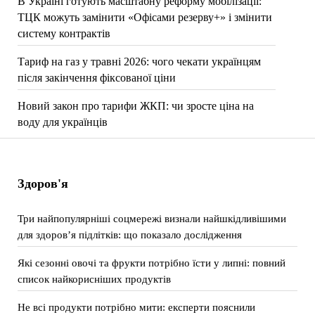
В Україні готують масштабну реформу мобілізації:
ТЦК можуть замінити «Офісами резерву+» і змінити
систему контрактів
Тариф на газ у травні 2026: чого чекати українцям
після закінчення фіксованої ціни
Новий закон про тарифи ЖКП: чи зросте ціна на
воду для українців
Здоров'я
Три найпопулярніші соцмережі визнали найшкідливішими
для здоров’я підлітків: що показало дослідження
Які сезонні овочі та фрукти потрібно їсти у липні: повний
список найкорисніших продуктів
Не всі продукти потрібно мити: експерти пояснили