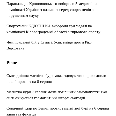
Параплавці з Кропивницького вибороли 5 медалей на
чемпіонаті України з плавання серед спортсменів з
порушенням слуху
Спортсмени КДЮСШ №1 вибороли три медалі на
чемпіонаті Кіровоградської області з гирьового спорту
Чемпіонський бій у Єгипті: Усик вийде проти Ріко
Верховена
Різне
Сьогоднішня магнітна буря може здивувати: оприлюднили
новий прогноз на 8 серпня
Магнітна буря 7 серпня може погіршити самопочуття: якої
сили очікується геомагнітний шторм сьогодні
Сонячний удар по Землі: прогноз магнітної бурі на 6 серпня
здивував фахівців