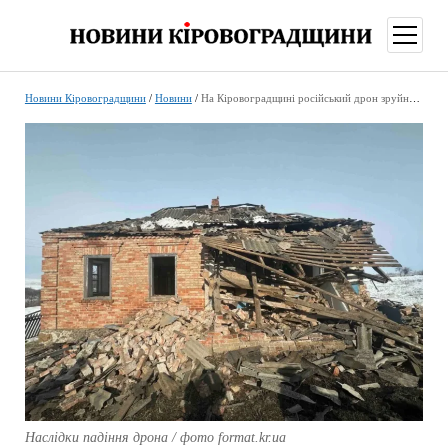
відкри
меню
Новини Кіровоградщини
/
Новини
/
На Кіровоградщині російський дрон зруйнував покрівлі житлових будинків
Наслідки падіння дрона / фото format.kr.ua