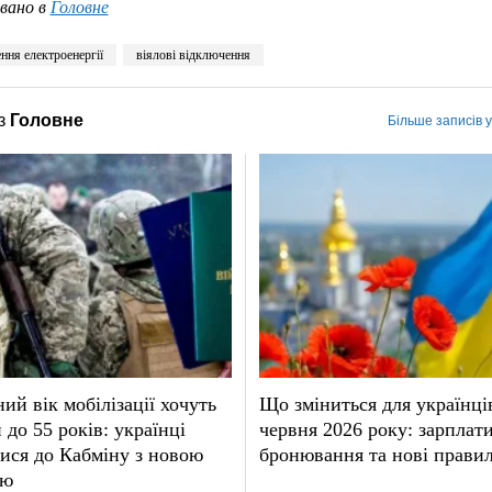
вано в
Головне
ння електроенергії
віялові відключення
з
Головне
Більше записів 
ий вік мобілізації хочуть
Що зміниться для українців
 до 55 років: українці
червня 2026 року: зарплати
ися до Кабміну з новою
бронювання та нові прави
єю