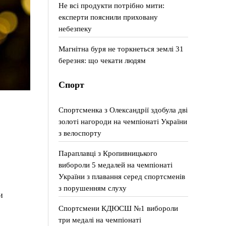
Не всі продукти потрібно мити:
експерти пояснили приховану
небезпеку
Магнітна буря не торкнеться землі 31
березня: що чекати людям
Спорт
Спортсменка з Олександрії здобула дві
золоті нагороди на чемпіонаті України
з велоспорту
Параплавці з Кропивницького
вибороли 5 медалей на чемпіонаті
України з плавання серед спортсменів
з порушенням слуху
и
Спортсмени КДЮСШ №1 вибороли
три медалі на чемпіонаті