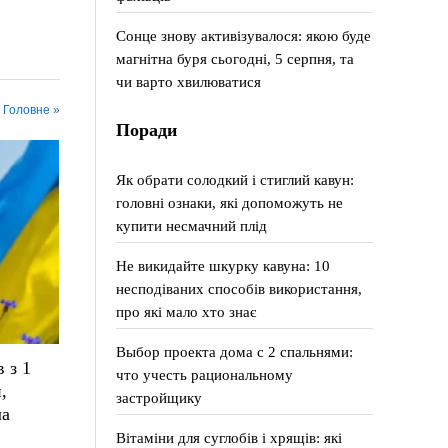
Сонце знову активізувалося: якою буде
магнітна буря сьогодні, 5 серпня, та
чи варто хвилюватися
у Головне »
Поради
Як обрати солодкий і стиглий кавун:
головні ознаки, які допоможуть не
купити несмачний плід
Не викидайте шкурку кавуна: 10
несподіваних способів використання,
про які мало хто знає
Выбор проекта дома с 2 спальнями:
 з 1
что учесть рациональному
,
застройщику
ла
Вітаміни для суглобів і хрящів: які