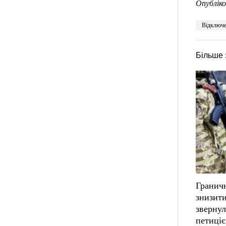
Опубліко
Відключе
Більше 
Граничн
знизити
звернул
петиці