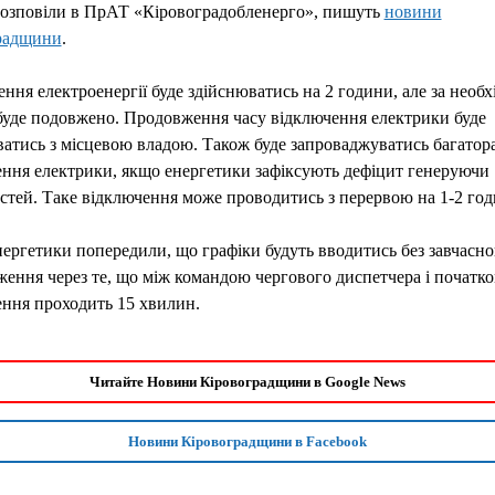
розповіли в ПрАТ «Кіровоградобленерго», пишуть
новини
радщини
.
ння електроенергії буде здійснюватись на 2 години, але за необх
буде подовжено. Продовження часу відключення електрики буде
атись з місцевою владою. Також буде запроваджуватись багатор
ння електрики, якщо енергетики зафіксують дефіцит генеруючи
тей. Таке відключення може проводитись з перервою на 1-2 год
ергетики попередили, що графіки будуть вводитись без завчасно
ення через те, що між командою чергового диспетчера і початк
ння проходить 15 хвилин.
Читайте Новини Кіровоградщини в Google News
Новини Кіровоградщини в Facebook