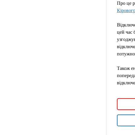
Про це 
Кіровог
Відключе
цей час 
узгоджув
відключе
потужнос
Також ен
попередж
відключе