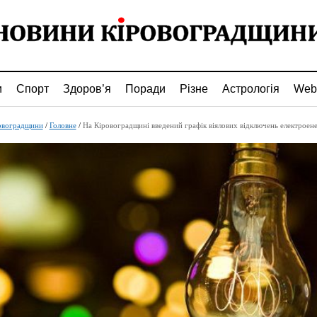
и
Спорт
Здоров’я
Поради
Різне
Астрологія
Web
овоградщини
/
Головне
/
На Кіровоградщині введений графік віялових відключень електроене