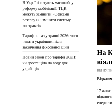
В Україні готують масштабну
реформу мобілізації: ТЦК
можуть замінити «Офісами
резерву+» і змінити систему
контрактів
Тариф на газ у травні 2026: чого
чекати українцям після
закінчення фіксованої ціни
На К
Новий закон про тарифи ЖКП:
віял
чи зросте ціна на воду для
українців
ВІД ЛУГІН
Відключ
17 жовтн
відключе
енергети