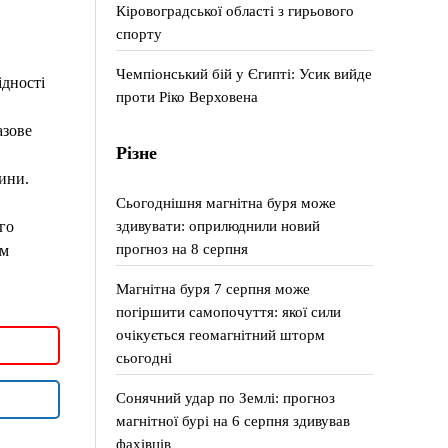
Кіровоградської області з гирьового
спорту
Чемпіонський бій у Єгипті: Усик вийде
ідності
проти Ріко Верховена
азове
Різне
ини.
Сьогоднішня магнітна буря може
здивувати: оприлюднили новий
го
прогноз на 8 серпня
ом
Магнітна буря 7 серпня може
погіршити самопочуття: якої сили
очікується геомагнітний шторм
сьогодні
Сонячний удар по Землі: прогноз
магнітної бурі на 6 серпня здивував
фахівців