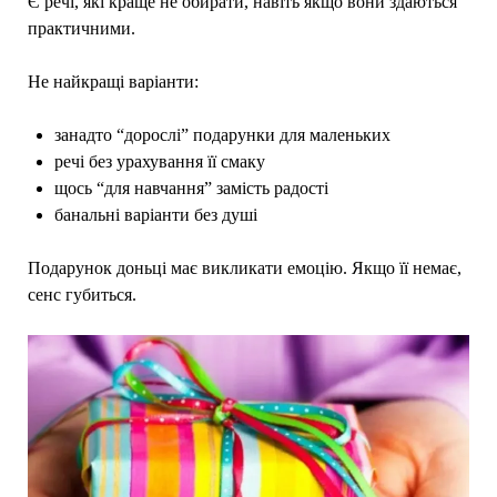
Є речі, які краще не обирати, навіть якщо вони здаються
практичними.
Не найкращі варіанти:
занадто “дорослі” подарунки для маленьких
речі без урахування її смаку
щось “для навчання” замість радості
банальні варіанти без душі
Подарунок доньці має викликати емоцію. Якщо її немає,
сенс губиться.