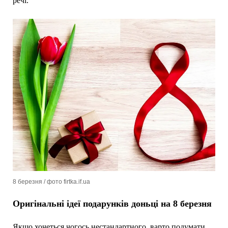
речі.
8 березня / фото firtka.if.ua
Оригінальні ідеї подарунків доньці на 8 березня
Якщо хочеться чогось нестандартного, варто подумати