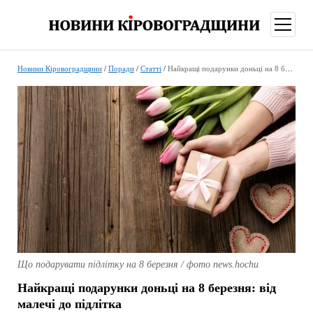
відкри
меню
Новини Кіровоградщини
/
Поради
/
Статті
/
Найкращі подарунки доньці на 8 березня: від малечі до підлітка
Що подарувати підлітку на 8 березня / фото news.hochu
Найкращі подарунки доньці на 8 березня: від
малечі до підлітка