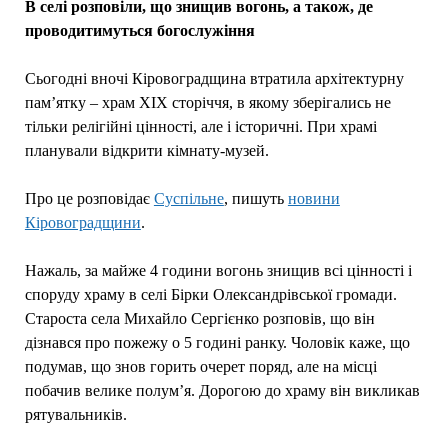
В селі розповіли, що знищив вогонь, а також, де
проводитимуться богослужіння
Сьогодні вночі Кіровоградщина втратила архітектурну
пам’ятку – храм ХІХ сторіччя, в якому зберігались не
тільки релігійні цінності, але і історичні. При храмі
планували відкрити кімнату-музей.
Про це розповідає
Суспільне
, пишуть
новини
Кіровоградщини
.
Нажаль, за майже 4 години вогонь знищив всі цінності і
споруду храму в селі Бірки Олександрівської громади.
Староста села Михайло Сергієнко розповів, що він
дізнався про пожежу о 5 годині ранку. Чоловік каже, що
подумав, що знов горить очерет поряд, але на місці
побачив велике полум’я. Дорогою до храму він викликав
рятувальників.