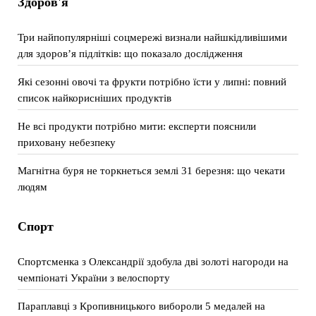
Здоров'я
Три найпопулярніші соцмережі визнали найшкідливішими
для здоров’я підлітків: що показало дослідження
Які сезонні овочі та фрукти потрібно їсти у липні: повний
список найкорисніших продуктів
Не всі продукти потрібно мити: експерти пояснили
приховану небезпеку
Магнітна буря не торкнеться землі 31 березня: що чекати
людям
Спорт
Спортсменка з Олександрії здобула дві золоті нагороди на
чемпіонаті України з велоспорту
Параплавці з Кропивницького вибороли 5 медалей на