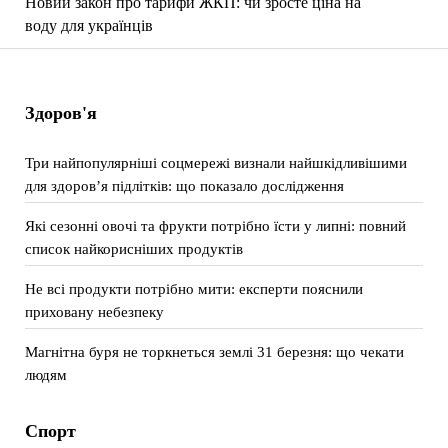
Новий закон про тарифи ЖКП: чи зросте ціна на
воду для українців
Здоров'я
Три найпопулярніші соцмережі визнали найшкідливішими
для здоров’я підлітків: що показало дослідження
Які сезонні овочі та фрукти потрібно їсти у липні: повний
список найкорисніших продуктів
Не всі продукти потрібно мити: експерти пояснили
приховану небезпеку
Магнітна буря не торкнеться землі 31 березня: що чекати
людям
Спорт