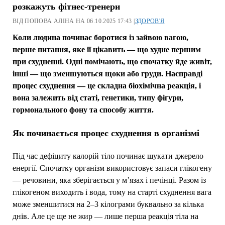
розкажуть фітнес-тренери
ВІД ПОПОВА АЛІНА НА 06.10.2025 17:43 |
ЗДОРОВ'Я
Коли людина починає боротися із зайвою вагою,
перше питання, яке її цікавить — що худне першим
при схудненні. Одні помічають, що спочатку йде живіт,
інші — що зменшуються щоки або груди. Насправді
процес схуднення — це складна біохімічна реакція, і
вона залежить від статі, генетики, типу фігури,
гормонального фону та способу життя.
Як починається процес схуднення в організмі
Під час дефіциту калорій тіло починає шукати джерело
енергії. Спочатку організм використовує запаси глікогену
— речовини, яка зберігається у м’язах і печінці. Разом із
глікогеном виходить і вода, тому на старті схуднення вага
може зменшитися на 2–3 кілограми буквально за кілька
днів. Але це ще не жир — лише перша реакція тіла на