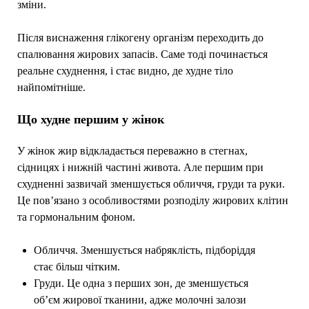
зміни.
Після виснаження глікогену організм переходить до
спалювання жирових запасів. Саме тоді починається
реальне схуднення, і стає видно, де худне тіло
найпомітніше.
Що худне першим у жінок
У жінок жир відкладається переважно в стегнах,
сідницях і нижній частині живота. Але першим при
схудненні зазвичай зменшується обличчя, груди та руки.
Це пов’язано з особливостями розподілу жирових клітин
та гормональним фоном.
Обличчя. Зменшується набряклість, підборіддя
стає більш чітким.
Груди. Це одна з перших зон, де зменшується
об’єм жирової тканини, адже молочні залози