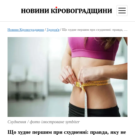
відкри
меню
Новини Кіровоградщини
/
Здоров'я
/
Що худне першим при схудненні: правда, яку не розкажуть фітнес-тренери
Схуднення / фото ілюстроване symbiter
Що худне першим при схудненні: правда, яку не