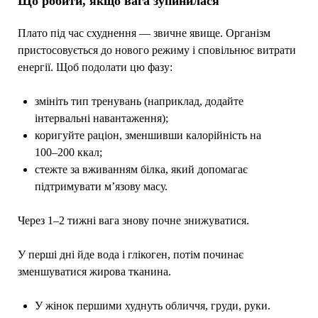
Що робити, якщо вага зупинилася
Плато під час схуднення — звичне явище. Організм
пристосовується до нового режиму і сповільнює витрати
енергії. Щоб подолати цю фазу:
змініть тип тренувань (наприклад, додайте
інтервальні навантаження);
коригуйте раціон, зменшивши калорійність на
100–200 ккал;
стежте за вживанням білка, який допомагає
підтримувати м’язову масу.
Через 1–2 тижні вага знову почне знижуватися.
У перші дні йде вода і глікоген, потім починає
зменшуватися жирова тканина.
У жінок першими худнуть обличчя, груди, руки.