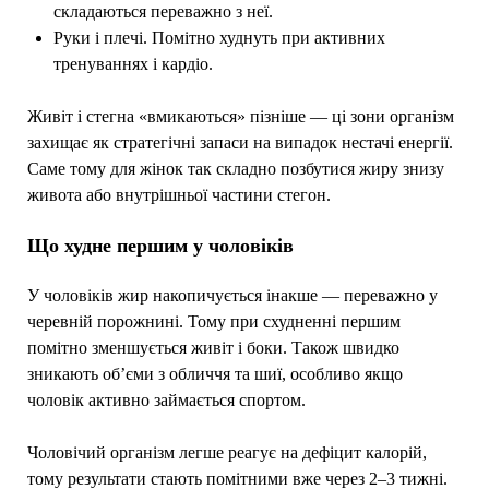
складаються переважно з неї.
Руки і плечі. Помітно худнуть при активних
тренуваннях і кардіо.
Живіт і стегна «вмикаються» пізніше — ці зони організм
захищає як стратегічні запаси на випадок нестачі енергії.
Саме тому для жінок так складно позбутися жиру знизу
живота або внутрішньої частини стегон.
Що худне першим у чоловіків
У чоловіків жир накопичується інакше — переважно у
черевній порожнині. Тому при схудненні першим
помітно зменшується живіт і боки. Також швидко
зникають об’єми з обличчя та шиї, особливо якщо
чоловік активно займається спортом.
Чоловічий організм легше реагує на дефіцит калорій,
тому результати стають помітними вже через 2–3 тижні.