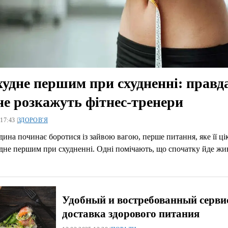
удне першим при схудненні: правда
не розкажуть фітнес-тренери
17:43 |
ЗДОРОВ'Я
ина починає боротися із зайвою вагою, перше питання, яке її ці
не першим при схудненні. Одні помічають, що спочатку йде жив
Удобный и востребованный серви
доставка здорового питания