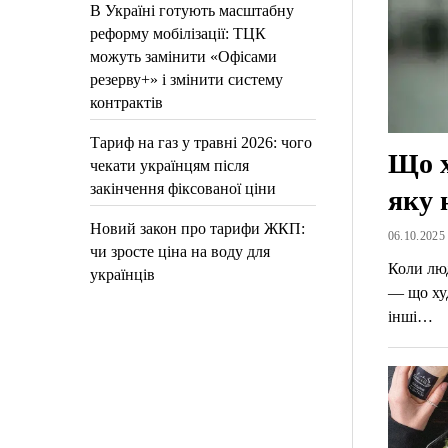
В Україні готують масштабну
реформу мобілізації: ТЦК
можуть замінити «Офісами
резерву+» і змінити систему
контрактів
Тариф на газ у травні 2026: чого
Що х
чекати українцям після
закінчення фіксованої ціни
яку 
Новий закон про тарифи ЖКП:
06.10.2025 
чи зросте ціна на воду для
Коли люд
українців
— що худ
інші…