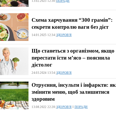
13.02.2025 12:30 |
ПОРАДИ
Схема харчування “300 грамів”:
секрети контролю ваги без дієт
14.01.2025 12:34 |
ЗДОРОВ'Я
Що станеться з організмом, якщо
перестати їсти м’ясо – пояснила
дієтолог
24.03.2024 13:54 |
ЗДОРОВ'Я
Отруєння, інсульти і інфаркти: як
змінити меню, щоб залишитися
здоровим
13.08.2022 22:28 |
ЗДОРОВ'Я
І
ПОРАДИ