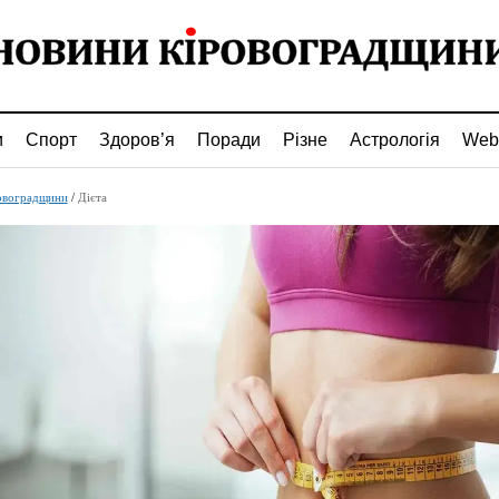
и
Спорт
Здоров’я
Поради
Різне
Астрологія
Web
овоградщини
/
Дієта