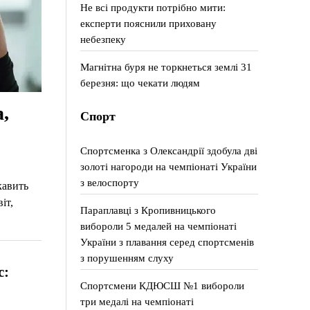
Не всі продукти потрібно мити:
експерти пояснили приховану
небезпеку
Магнітна буря не торкнеться землі 31
березня: що чекати людям
,
Спорт
Спортсменка з Олександрії здобула дві
золоті нагороди на чемпіонаті України
з велоспорту
кавить
іт,
Параплавці з Кропивницького
вибороли 5 медалей на чемпіонаті
України з плавання серед спортсменів
з порушенням слуху
с:
Спортсмени КДЮСШ №1 вибороли
три медалі на чемпіонаті