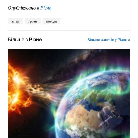
Опубліковано в
Різне
вітер
грози
погода
Більше з
Різне
Більше записів у Різне »