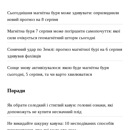
Сьогоднішня магнітна буря може здивувати: оприлюднили
новий прогноз на 8 серпня
Магнітна буря 7 серпня може погіршити самопочуття: якої
сили очікується геомагнітний шторм сьогодні
Сонячний удар по Землі: прогноз магнітної бурі на 6 серпня
здивував фахівців
Сонце знову активізувалося: якою буде магнітна буря
сьогодні, 5 серпня, та чи варто хвилюватися
Поради
Як обрати солодкий і стиглий кавун: головні ознаки, які
допоможуть не купити несмачний плід
Не викидайте шкурку кавуна: 10 несподіваних способів
використання, про які мало хто знає