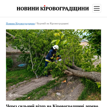
відкри
меню
Новини Кіровоградщини
/
Буревій на Кіровоградщині
Через сильний вітер на Кіровоградщині дерево