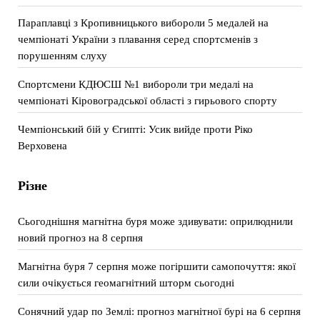
Параплавці з Кропивницького вибороли 5 медалей на
чемпіонаті України з плавання серед спортсменів з
порушенням слуху
Спортсмени КДЮСШ №1 вибороли три медалі на
чемпіонаті Кіровоградської області з гирьового спорту
Чемпіонський бій у Єгипті: Усик вийде проти Ріко
Верховена
Різне
Сьогоднішня магнітна буря може здивувати: оприлюднили
новий прогноз на 8 серпня
Магнітна буря 7 серпня може погіршити самопочуття: якої
сили очікується геомагнітний шторм сьогодні
Сонячний удар по Землі: прогноз магнітної бурі на 6 серпня