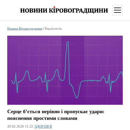
відкри
меню
Новини Кіровоградщини
/
Кардіологія
Серце б’ється нерівно і пропускає удари:
пояснення простими словами
20.02.2026 11:22 |
ЗДОРОВ'Я