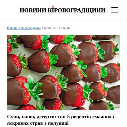
відкри
меню
Новини Кіровоградщини
/
Коктейль з полуниці
Супи, напої, десерти: топ-5 рецептів смачних і
яскравих страв з полуниці