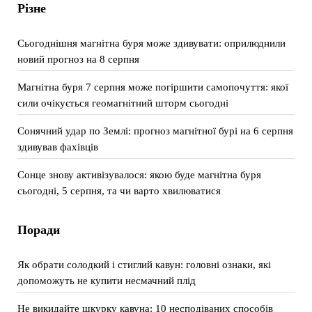
Різне
Сьогоднішня магнітна буря може здивувати: оприлюднили
новий прогноз на 8 серпня
Магнітна буря 7 серпня може погіршити самопочуття: якої
сили очікується геомагнітний шторм сьогодні
Сонячний удар по Землі: прогноз магнітної бурі на 6 серпня
здивував фахівців
Сонце знову активізувалося: якою буде магнітна буря
сьогодні, 5 серпня, та чи варто хвилюватися
Поради
Як обрати солодкий і стиглий кавун: головні ознаки, які
допоможуть не купити несмачний плід
Не викидайте шкурку кавуна: 10 несподіваних способів