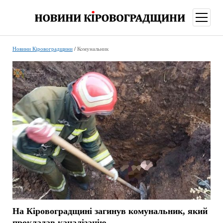
відкри
меню
Новини Кіровоградщини
/
Комунальник
На Кіровоградщині загинув комунальник, який
прокладав каналізацію