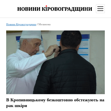
відкри
меню
Новини Кіровоградщини
/
Меланома
В Кропивницькому безкоштовно обстежують на
рак шкіри