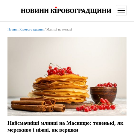
відкри
меню
Новини Кіровоградщини
/
Млинці на молоці
Найсмачніші млинці на Масницю: тоненькі, як
мереживо і ніжні, як вершки