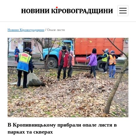
відкри
меню
Новини Кіровоградщини
/
Опале листя
В Кропивницькому прибрали опале листя в
парках та скверах