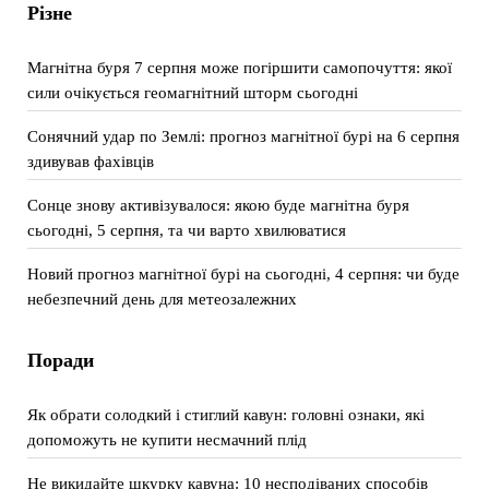
Різне
Магнітна буря 7 серпня може погіршити самопочуття: якої
сили очікується геомагнітний шторм сьогодні
Сонячний удар по Землі: прогноз магнітної бурі на 6 серпня
здивував фахівців
Сонце знову активізувалося: якою буде магнітна буря
сьогодні, 5 серпня, та чи варто хвилюватися
Новий прогноз магнітної бурі на сьогодні, 4 серпня: чи буде
небезпечний день для метеозалежних
Поради
Як обрати солодкий і стиглий кавун: головні ознаки, які
допоможуть не купити несмачний плід
Не викидайте шкурку кавуна: 10 несподіваних способів