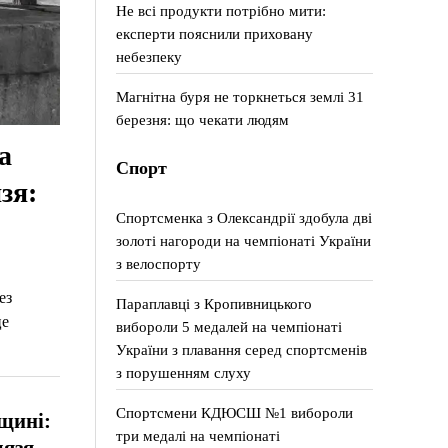
Не всі продукти потрібно мити:
експерти пояснили приховану
небезпеку
Магнітна буря не торкнеться землі 31
березня: що чекати людям
а
Спорт
зя:
Спортсменка з Олександрії здобула дві
золоті нагороди на чемпіонаті України
з велоспорту
ез
Параплавці з Кропивницького
це
вибороли 5 медалей на чемпіонаті
України з плавання серед спортсменів
з порушенням слуху
Спортсмени КДЮСШ №1 вибороли
щині:
три медалі на чемпіонаті