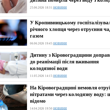
дитина померла через воду з коло
25.06.2026 18:31 |
НОВИНИ
У Кропивницькому госпіталізувал
річного хлопця через отруєння ч
газом
06.06.2026 19:45 |
НОВИНИ
Дитину з Кіровоградщини допра
до реанімації після вживання
колодязної води
11.05.2026 14:15 |
НОВИНИ
На Кіровоградщині немовля отру
нітратами через колодязну воду: 
відомо
14.04.2026 19:50 |
НОВИНИ