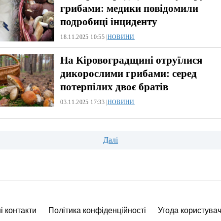
грибами: медики повідомили
подробиці інциденту
18.11.2025 10:55 |
НОВИНИ
На Кіровоградщині отруїлися
дикорослими грибами: серед
потерпілих двоє братів
03.11.2025 17:33 |
НОВИНИ
ція
Далі
і контакти
Політика конфіденційності
Угода користува