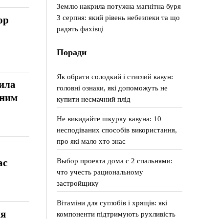
Землю накрила потужна магнітна буря
3 серпня: який рівень небезпеки та що
ор
радять фахівці
Поради
Як обрати солодкий і стиглий кавун:
ила
головні ознаки, які допоможуть не
дним
купити несмачний плід
Не викидайте шкурку кавуна: 10
несподіваних способів використання,
про які мало хто знає
Выбор проекта дома с 2 спальнями:
ас
что учесть рациональному
застройщику
Вітаміни для суглобів і хрящів: які
ня
компоненти підтримують рухливість