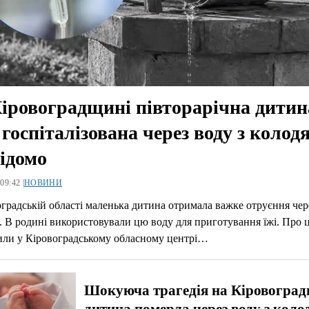
іровоградщині півторарічна дитин
 госпіталізована через воду з колодя
ідомо
09:42 |
НОВИНИ
градській області маленька дитина отримала важке отруєння чер
. В родині використовували цю воду для приготування їжі. Про 
или у Кіровоградському обласному центрі…
Шокуюча трагедія на Кіровоград