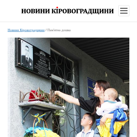
відкри
меню
Новини Кіровоградщини
/
Пам'ятна дошка