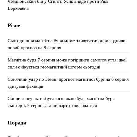
Чемпіонський бій у Єгипті: Усик вийде проти Ріко
Верховена
Різне
Сьогоднішня магнітна буря може здивувати: оприлюднили
новий прогноз на 8 серпня
Магнітна буря 7 серпня може погіршити самопочуття: якої
сили очікується геомагнітний шторм сьогодні
Сонячний удар по Землі: прогноз магнітної бурі на 6 серпня
здивував фахівців
Сонце знову активізувалося: якою буде магнітна буря
сьогодні, 5 серпня, та чи варто хвилюватися
Поради