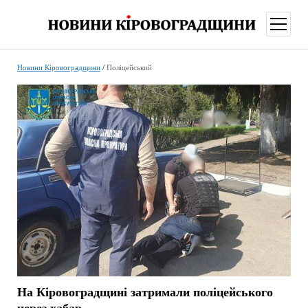
відкри
меню
Новини Кіровоградщини
/
Поліцейський
На Кіровоградщині затримали поліцейського