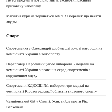
Не всі продукти потрібно мити: експерти пояснили
приховану небезпеку
Магнітна буря не торкнеться землі 31 березня: що чекати
людям
Спорт
Спортсменка з Олександрії здобула дві золоті нагороди на
чемпіонаті України з велоспорту
Параплавці з Кропивницького вибороли 5 медалей на
чемпіонаті України з плавання серед спортсменів з
порушенням слуху
Спортсмени КДЮСШ №1 вибороли три медалі на
чемпіонаті Кіровоградської області з гирьового спорту
Чемпіонський бій у Єгипті: Усик вийде проти Ріко
Верховена