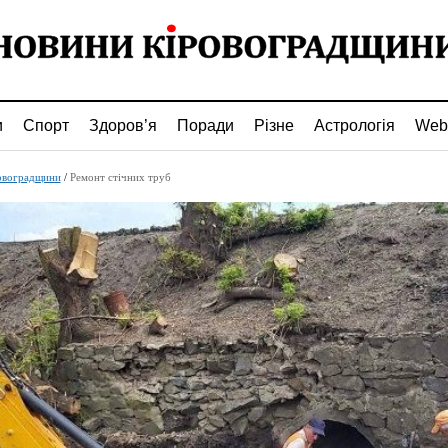
и
Спорт
Здоров’я
Поради
Різне
Астрологія
Web
овоградщини
/
Ремонт стічних труб