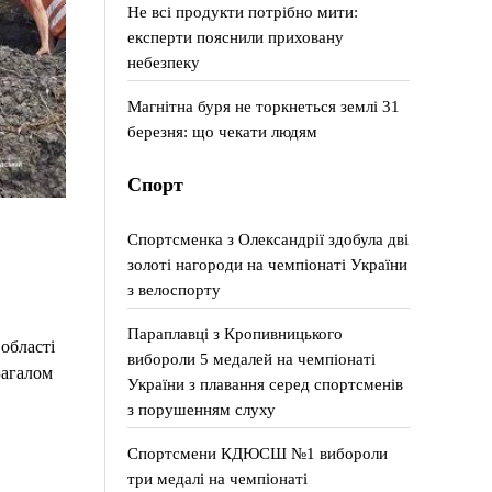
Не всі продукти потрібно мити:
експерти пояснили приховану
небезпеку
Магнітна буря не торкнеться землі 31
березня: що чекати людям
Спорт
Спортсменка з Олександрії здобула дві
золоті нагороди на чемпіонаті України
з велоспорту
Параплавці з Кропивницького
області
вибороли 5 медалей на чемпіонаті
Загалом
України з плавання серед спортсменів
з порушенням слуху
Спортсмени КДЮСШ №1 вибороли
три медалі на чемпіонаті