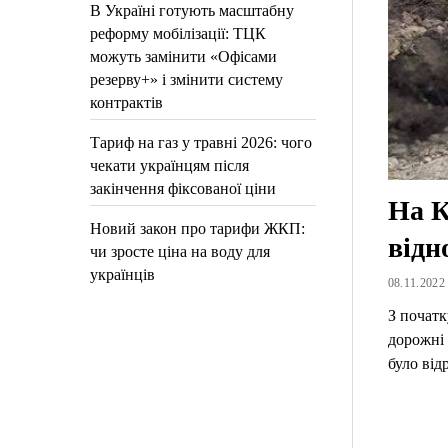
В Україні готують масштабну
реформу мобілізації: ТЦК
можуть замінити «Офісами
резерву+» і змінити систему
контрактів
Тариф на газ у травні 2026: чого
чекати українцям після
закінчення фіксованої ціни
На К
Новий закон про тарифи ЖКП:
відн
чи зросте ціна на воду для
українців
08.11.2022 
З початк
дорожні 
було від