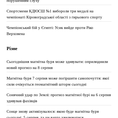
порушенням слуху
Спортсмени КДЮСШ №1 вибороли три медалі на
чемпіонаті Кіровоградської області з гирьового спорту
Чемпіонський бій у Єгипті: Усик вийде проти Ріко
Верховена
Різне
Сьогоднішня магнітна буря може здивувати: оприлюднили
новий прогноз на 8 серпня
Магнітна буря 7 серпня може погіршити самопочуття: якої
сили очікується геомагнітний шторм сьогодні
Сонячний удар по Землі: прогноз магнітної бурі на 6 серпня
здивував фахівців
Сонце знову активізувалося: якою буде магнітна буря
сьогодні, 5 серпня, та чи варто хвилюватися