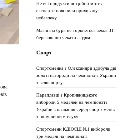
Не всі продукти потрібно мити:
експерти пояснили приховану
небезпеку
Магнітна буря не торкнеться землі 31
березня: що чекати людям
й
Спорт
Спортсменка з Олександрії здобула дві
золоті нагороди на чемпіонаті України
з велоспорту
гова
вів
Параплавці з Кропивницького
вибороли 5 медалей на чемпіонаті
України з плавання серед спортсменів
з порушенням слуху
Спортсмени КДЮСШ №1 вибороли
три медалі на чемпіонаті