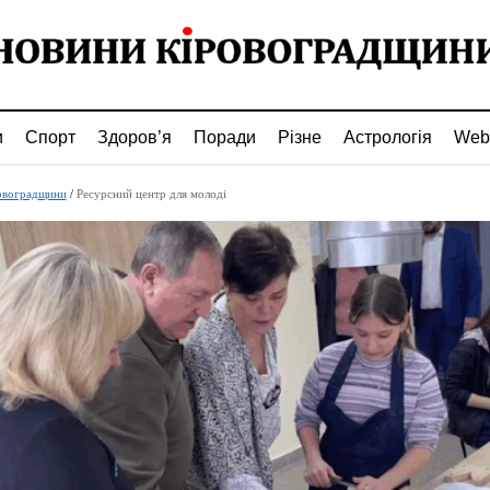
и
Спорт
Здоров’я
Поради
Різне
Астрологія
Web
овоградщини
/
Ресурсний центр для молоді