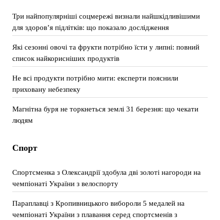
Три найпопулярніші соцмережі визнали найшкідливішими
для здоров’я підлітків: що показало дослідження
Які сезонні овочі та фрукти потрібно їсти у липні: повний
список найкорисніших продуктів
Не всі продукти потрібно мити: експерти пояснили
приховану небезпеку
Магнітна буря не торкнеться землі 31 березня: що чекати
людям
Спорт
Спортсменка з Олександрії здобула дві золоті нагороди на
чемпіонаті України з велоспорту
Параплавці з Кропивницького вибороли 5 медалей на
чемпіонаті України з плавання серед спортсменів з