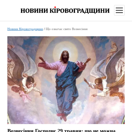
відкри
меню
Новини Кіровоградщини
/
Що означає свято Вознесіння
Вознесіння Господнє 29 травня: що не можна